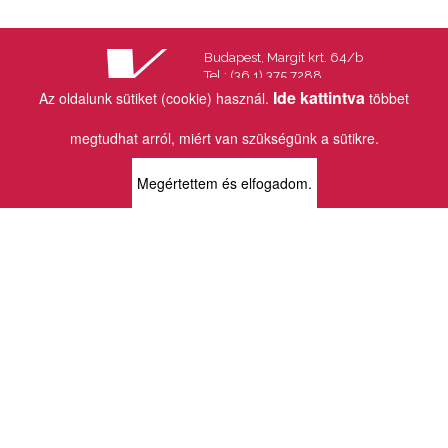
Budapest, Margit krt. 64/b
Tel.: (36 1) 375 7288
Fax.: (36 1) 202 7145
Ide kattintva
Az oldalunk sütiket (cookie) használ.
többet
Email:
info@vincekiado.hu
megtudhat arról, miért van szükségünk a sütikre.
BOLTJAINK
Megértettem és elfogadom.
KLAUZÁL13 - KÖNYVESBOLT ÉS
KORTÁRS GALÉRIA
1072 Budapest
Klauzál tér 13
k13info@gmail.com
06-1-413-0731
MÜPA - VINCE KÖNYVESBOLT
1095 Budapest
Komor Marcell u. 1
vince@mupa.hu
+36-1-555-3380