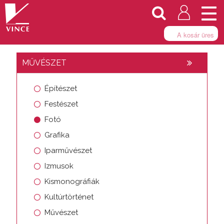
Togg
navi
A kosár üres
MŰVÉSZET
Építészet
Festészet
Fotó
Grafika
Iparművészet
Izmusok
Kismonográfiák
Kultúrtörténet
Művészet