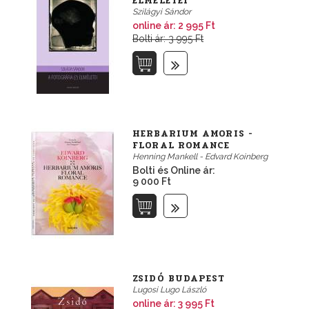
ELMÉLETEI
Szilágyi Sándor
online ár:
2 995 Ft
Bolti ár: 3 995 Ft
HERBARIUM AMORIS -
FLORAL ROMANCE
Henning Mankell - Edvard Koinberg
Bolti és Online ár:
9 000 Ft
ZSIDÓ BUDAPEST
Lugosi Lugo László
online ár:
3 995 Ft