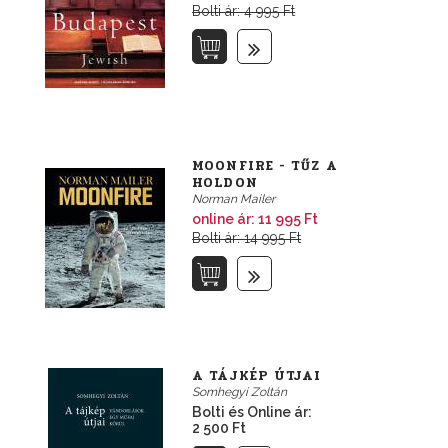
Bolti ár: 4 995 Ft
MOONFIRE - TŰZ A
HOLDON
Norman Mailer
online ár:
11 995 Ft
Bolti ár: 14 995 Ft
A TÁJKÉP ÚTJAI
Somhegyi Zoltán
Bolti és Online ár:
2 500 Ft