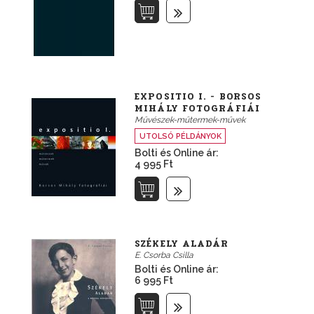
EXPOSITIO I. - BORSOS
MIHÁLY FOTOGRÁFIÁI
Művészek-műtermek-művek
UTOLSÓ PÉLDÁNYOK
Bolti és Online ár:
4 995 Ft
SZÉKELY ALADÁR
E. Csorba Csilla
Bolti és Online ár:
6 995 Ft