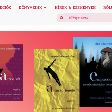
KCIÓK
KÖNYVEINK
HÍREK & ESEMÉNYEK
RÓL