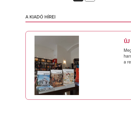
A KIADÓ HÍREI
ÚJ
Meg
har
a r