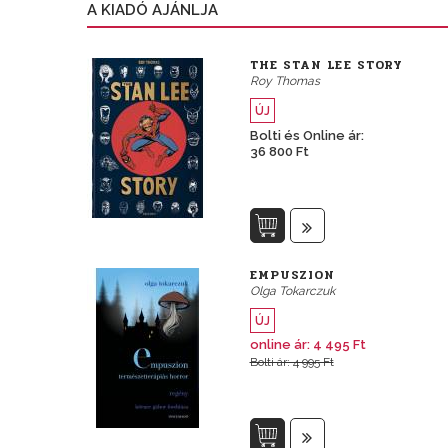
A KIADÓ AJÁNLJA
THE STAN LEE STORY
Roy Thomas
ÚJ
Bolti és Online ár:
36 800 Ft
EMPUSZION
Olga Tokarczuk
ÚJ
online ár: 4 495 Ft
Bolti ár: 4 995 Ft