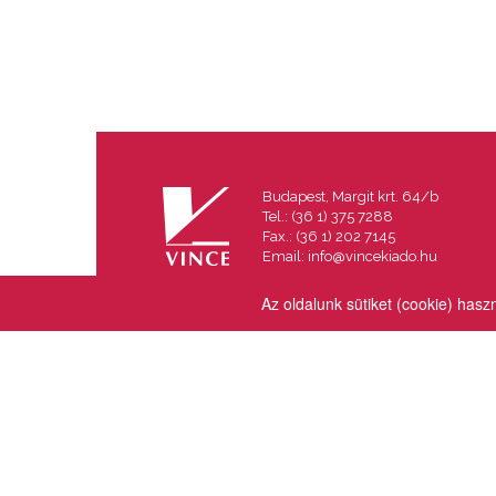
Budapest, Margit krt. 64/b
Tel.: (36 1) 375 7288
Fax.: (36 1) 202 7145
Email:
info@vincekiado.hu
Az oldalunk sütiket (cookie) hasz