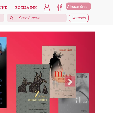
A kosár üres
UNK
BOLTJAINK
Next