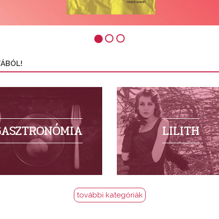
TÁBÓL!
GASZTRONÓMIA
LILITH
további kategóriák