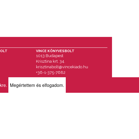
BOLT
VINCE KÖNYVESBOLT
1013 Budapest
Krisztina krt. 34.
krisztinabolt@vincekiado.hu
+36-1-375-7682
ikre.
Megértettem és elfogadom.
RÓLUNK
BOLTJAINK