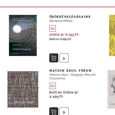
ÖRÖKKÉVALÓSÁGAINK
Bendzsel Miklós
ÚJ
online ár: 6 295 Ft
Bolti ár: 6 995 Ft
MATZON ÁKOS: FÓRUM
Matzon Ákos - Szegedy-Maszák
Zsuzsanna
ÚJ
Bolti és Online ár:
4 495 Ft