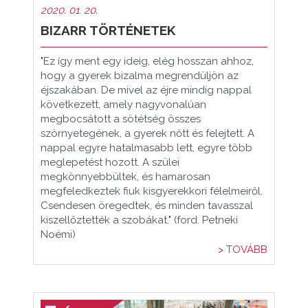
2020. 01. 20.
BIZARR TÖRTÉNETEK
"Ez így ment egy ideig, elég hosszan ahhoz,
hogy a gyerek bizalma megrendüljön az
éjszakában. De mivel az éjre mindig nappal
következett, amely nagyvonalúan
megbocsátott a sötétség összes
szörnyetegének, a gyerek nőtt és felejtett. A
nappal egyre hatalmasabb lett, egyre több
meglepetést hozott. A szülei
megkönnyebbültek, és hamarosan
megfeledkeztek fiuk kisgyerekkori félelmeiről.
Csendesen öregedtek, és minden tavasszal
kiszellőztették a szobákat." (ford. Petneki
Noémi)
> TOVÁBB