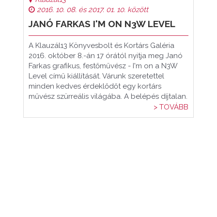
2016. 10. 08. és 2017. 01. 10. között
JANÓ FARKAS I'M ON N3W LEVEL
A Klauzál13 Könyvesbolt és Kortárs Galéria
2016. október 8.-án 17 órától nyitja meg Janó
Farkas grafikus, festőművész - I'm on a N3W
Level című kiállítását. Várunk szeretettel
minden kedves érdeklődőt egy kortárs
művész szürreális világába. A belépés díjtalan.
> TOVÁBB