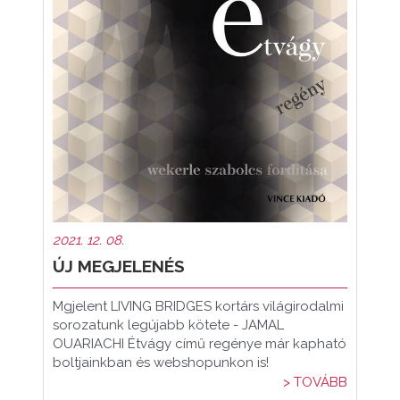
2021. 12. 08.
ÚJ MEGJELENÉS
Mgjelent LIVING BRIDGES kortárs világirodalmi
sorozatunk legújabb kötete - JAMAL
OUARIACHI Étvágy című regénye már kapható
boltjainkban és webshopunkon is!
> TOVÁBB