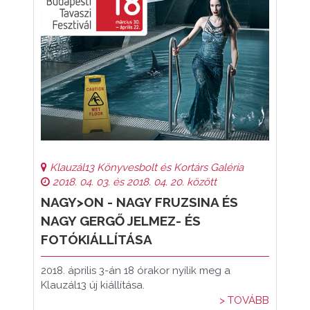
Klauzál13 Könyvesbolt és Kortárs Galéria
2018. 04. 03. és 2018. 04. 20. között
NAGY>ON - NAGY FRUZSINA ÉS
NAGY GERGŐ JELMEZ- ÉS
FOTÓKIÁLLÍTÁSA
2018. április 3-án 18 órakor nyílik meg a
Klauzál13 új kiállítása.
> TOVÁBB