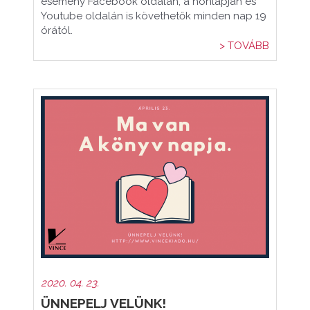
esemény Facebook oldalán, a honlapján és
Youtube oldalán is követhetők minden nap 19
órától.
> TOVÁBB
2020. 04. 23.
ÜNNEPELJ VELÜNK!