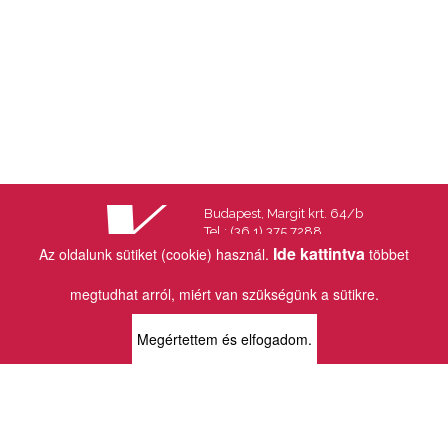
Budapest, Margit krt. 64/b
Tel.: (36 1) 375 7288
Fax.: (36 1) 202 7145
Ide kattintva
Az oldalunk sütiket (cookie) használ.
többet
Email:
info@vincekiado.hu
megtudhat arról, miért van szükségünk a sütikre.
BOLTJAINK
Megértettem és elfogadom.
KLAUZÁL13 - KÖNYVESBOLT ÉS
KORTÁRS GALÉRIA
1072 Budapest
Klauzál tér 13
k13info@gmail.com