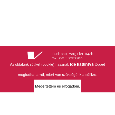
Budapest, Margit krt. 64/b
Tel.: (36 1) 375 7288
Fax.: (36 1) 202 7145
Ide kattintva
Az oldalunk sütiket (cookie) használ.
többet
Email:
info@vincekiado.hu
megtudhat arról, miért van szükségünk a sütikre.
BOLTJAINK
Megértettem és elfogadom.
KLAUZÁL13 - KÖNYVESBOLT ÉS
KORTÁRS GALÉRIA
1072 Budapest
Klauzál tér 13
k13info@gmail.com