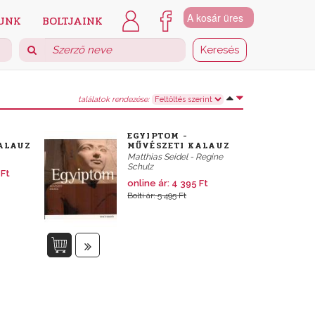
A kosár üres
UNK
BOLTJAINK
találatok rendezése:
EGYIPTOM -
ALAUZ
MŰVÉSZETI KALAUZ
Matthias Seidel - Regine
Schulz
 Ft
online ár:
4 395 Ft
Bolti ár: 5 495 Ft