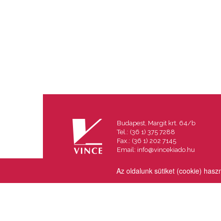
Budapest, Margit krt. 64/b
Tel.: (36 1) 375 7288
Fax.: (36 1) 202 7145
Email:
info@vincekiado.hu
Az oldalunk sütiket (cookie) hasz