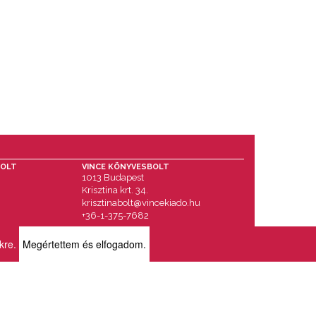
BOLT
VINCE KÖNYVESBOLT
1013 Budapest
Krisztina krt. 34.
krisztinabolt@vincekiado.hu
+36-1-375-7682
ikre.
Megértettem és elfogadom.
RÓLUNK
BOLTJAINK