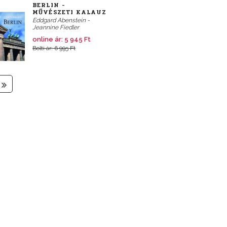
BERLIN -
MŰVÉSZETI KALAUZ
Eddgard Abenstein -
Jeannine Fiedler
online ár:
5 945 Ft
Bolti ár: 6 995 Ft