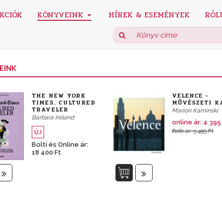
KCIÓK
KÖNYVEINK
HÍREK & ESEMÉNYEK
RÓL
EINK
THE NEW YORK
VELENCE -
TIMES. CULTURED
MŰVÉSZETI K
TRAVELER
Marion Kaminski
Barbara Ireland
online ár:
4 395
Bolti ár: 5 495 Ft
ÚJ
Bolti és Online ár:
18 400 Ft