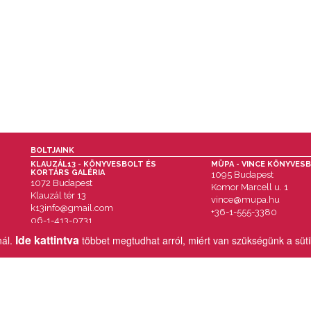
BOLTJAINK
KLAUZÁL13 - KÖNYVESBOLT ÉS
MÜPA - VINCE KÖNYVES
KORTÁRS GALÉRIA
1095 Budapest
1072 Budapest
Komor Marcell u. 1
Klauzál tér 13
vince@mupa.hu
k13info@gmail.com
+36-1-555-3380
06-1-413-0731
Ide kattintva
nál.
többet megtudhat arról, miért van szükségünk a süt
MENÜ
IMPRESSZUM
AKCIÓK
ÁSZF
HÍREK & ESEMÉNYEK
VÁSÁRLÁSI TUDNIVALÓK
KÖNYVEINK