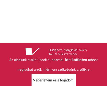
Budapest, Margit krt. 64/b
Tel.: (36 1) 375 7288
Fax.: (36 1) 202 7145
Ide kattintva
Az oldalunk sütiket (cookie) használ.
többet
Email:
info@vincekiado.hu
megtudhat arról, miért van szükségünk a sütikre.
BOLTJAINK
Megértettem és elfogadom.
KLAUZÁL13 - KÖNYVESBOLT ÉS
KORTÁRS GALÉRIA
1072 Budapest
Klauzál tér 13
k13info@gmail.com