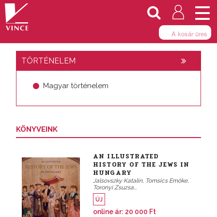
Togg
navi
A kosár üres
TÖRTÉNELEM
Magyar történelem
KÖNYVEINK
AN ILLUSTRATED
HISTORY OF THE JEWS IN
HUNGARY
Jalsovszky Katalin, Tomsics Emőke,
Toronyi Zsuzsa...
ÚJ
online ár:
20 000 Ft