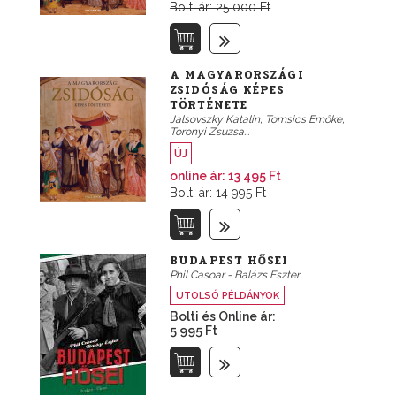
Bolti ár: 25 000 Ft
A MAGYARORSZÁGI
ZSIDÓSÁG KÉPES
TÖRTÉNETE
Jalsovszky Katalin, Tomsics Emőke,
Toronyi Zsuzsa...
ÚJ
online ár:
13 495 Ft
Bolti ár: 14 995 Ft
BUDAPEST HŐSEI
Phil Casoar - Balázs Eszter
UTOLSÓ PÉLDÁNYOK
Bolti és Online ár:
5 995 Ft