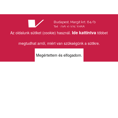
Budapest, Margit krt. 64/b
Tel.: (36 1) 375 7288
Fax.: (36 1) 202 7145
Ide kattintva
Az oldalunk sütiket (cookie) használ.
többet
Email:
info@vincekiado.hu
megtudhat arról, miért van szükségünk a sütikre.
BOLTJAINK
Megértettem és elfogadom.
KLAUZÁL13 - KÖNYVESBOLT ÉS
KORTÁRS GALÉRIA
1072 Budapest
Klauzál tér 13
k13info@gmail.com
06-1-413-0731
MÜPA - VINCE KÖNYVESBOLT
1095 Budapest
Komor Marcell u. 1
vince@mupa.hu
+36-1-555-3380