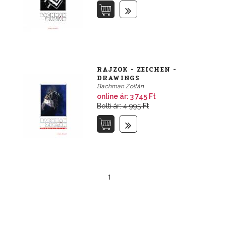
RAJZOK - ZEICHEN -
DRAWINGS
Bachman Zoltán
online ár:
3 745 Ft
Bolti ár: 4 995 Ft
1