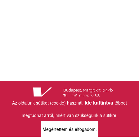
Budapest, Margit krt. 64/b
Tel.: (36 1) 375 7288
Fax.: (36 1) 202 7145
Ide kattintva
Az oldalunk sütiket (cookie) használ.
többet
Email:
info@vincekiado.hu
megtudhat arról, miért van szükségünk a sütikre.
BOLTJAINK
Megértettem és elfogadom.