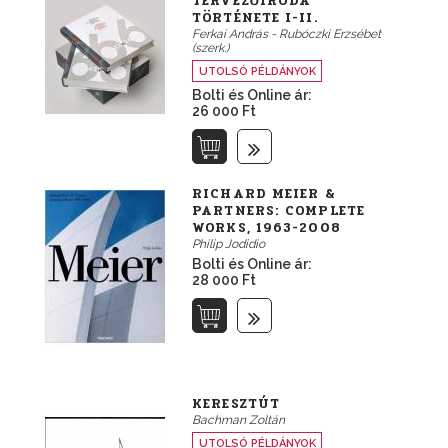
TERVEZŐIRODA
TÖRTÉNETE I-II.
Ferkai András - Rubóczki Erzsébet
(szerk.)
UTOLSÓ PÉLDÁNYOK
Bolti és Online ár:
26 000 Ft
RICHARD MEIER &
PARTNERS: COMPLETE
WORKS, 1963-2008
Philip Jodidio
Bolti és Online ár:
28 000 Ft
KERESZTÚT
Bachman Zoltán
UTOLSÓ PÉLDÁNYOK