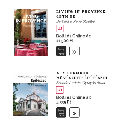
LIVING IN PROVENCE.
45TH ED.
Barbara & René Stoeltie
ÚJ
Bolti és Online ár:
11 500 Ft
A REFORMKOR
MŰVÉSZETE: ÉPÍTÉSZET
Szende András, Gyulyás Attila
ÚJ
Bolti és Online ár:
4 335 Ft