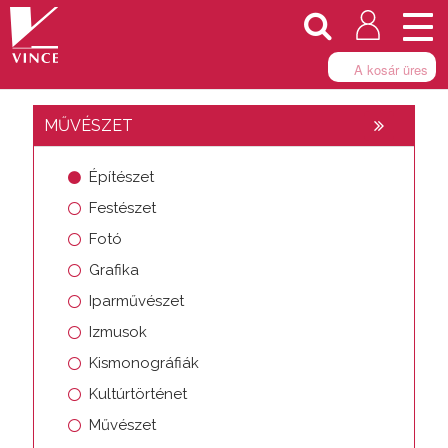
Togg
navi
A kosár üres
MŰVÉSZET
Építészet
Festészet
Fotó
Grafika
Iparművészet
Izmusok
Kismonográfiák
Kultúrtörténet
Művészet