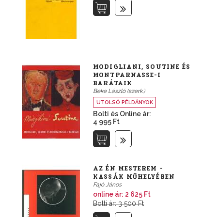
MODIGLIANI, SOUTINE ÉS
MONTPARNASSE-I
BARÁTAIK
Beke László (szerk.)
UTOLSÓ PÉLDÁNYOK
Bolti és Online ár:
4 995 Ft
AZ ÉN MESTEREM -
KASSÁK MŰHELYÉBEN
Fajó János
online ár:
2 625 Ft
Bolti ár: 3 500 Ft