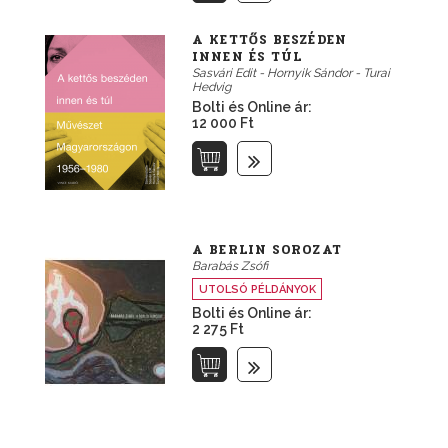
A KETTŐS BESZÉDEN
INNEN ÉS TÚL
Sasvári Edit - Hornyik Sándor - Turai
Hedvig
Bolti és Online ár:
12 000 Ft
A BERLIN SOROZAT
Barabás Zsófi
UTOLSÓ PÉLDÁNYOK
Bolti és Online ár:
2 275 Ft