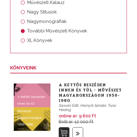
Művészeti Kalauz
Nagy Stílusok
Nagymonográfiák
További Művészeti Könyvek
XL Könyvek
KÖNYVEINK
A KETTŐS BESZÉDEN
INNEN ÉS TÚL - MŰVÉSZET
MAGYARORSZÁGON 1956-
1980
Sasvári Edit, Hornyik Sándor, Turai
Hedvig
online ár:
9 600 Ft
Bolti ár: 12 000 Ft