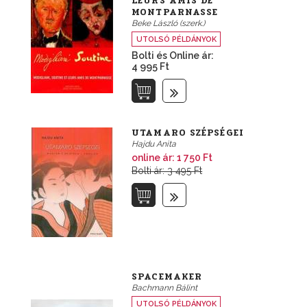
LEURS AMIS DE
MONTPARNASSE
Beke László (szerk.)
UTOLSÓ PÉLDÁNYOK
Bolti és Online ár:
4 995 Ft
UTAMARO SZÉPSÉGEI
Hajdu Anita
online ár:
1 750 Ft
Bolti ár: 3 495 Ft
SPACEMAKER
Bachmann Bálint
UTOLSÓ PÉLDÁNYOK