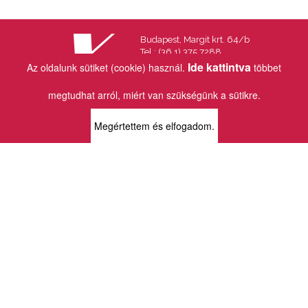
Budapest, Margit krt. 64/b
Tel.: (36 1) 375 7288
Fax.: (36 1) 202 7145
Ide kattintva
Az oldalunk sütiket (cookie) használ.
többet
Email:
info@vincekiado.hu
megtudhat arról, miért van szükségünk a sütikre.
BOLTJAINK
Megértettem és elfogadom.
KLAUZÁL13 - KÖNYVESBOLT ÉS
KORTÁRS GALÉRIA
1072 Budapest
Klauzál tér 13
k13info@gmail.com
06-1-413-0731
MÜPA - VINCE KÖNYVESBOLT
1095 Budapest
Komor Marcell u. 1
vince@mupa.hu
+36-1-555-3380