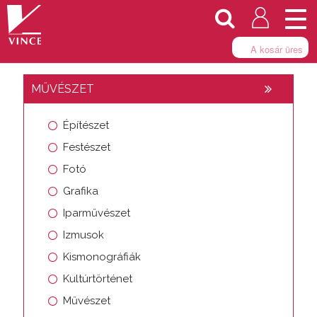
Togg
navi
A kosár üres
MŰVÉSZET
Építészet
Festészet
Fotó
Grafika
Iparművészet
Izmusok
Kismonográfiák
Kultúrtörténet
Művészet