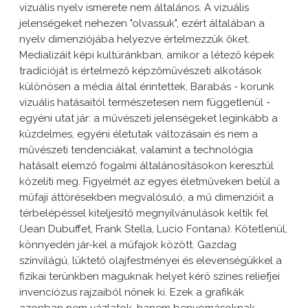
vizuális nyelv ismerete nem általános. A vizuális
jelenségeket nehezen "olvassuk", ezért általában a
nyelv dimenziójába helyezve értelmezzük őket.
Medializáit képi kultúránkban, amikor a létező képek
tradícióját is értelmező képzőművészeti alkotások
különösen a média által érintettek, Barabás - korunk
vizuális hatásaitól természetesen nem függetlenül -
egyéni utat jár: a művészeti jelenségeket leginkább a
küzdelmes, egyéni életutak változásain és nem a
művészeti tendenciákat, valamint a technológia
hatásalt elemző fogalmi általánosításokon keresztül
közelíti meg. Figyelmét az egyes életműveken belül a
műfaji áttörésekben megvalósuló, a mű dimenzióit a
térbelépéssel kiteljesítő megnyilvánulások keltik fel
(Jean Dubuffet, Frank Stella, Lucio Fontana). Kötetlenül,
könnyedén jár-kel a műfajok között. Gazdag
színvilágú, lüktető olajfestményei és elevenségükkel a
fizikai terünkben maguknak helyet kérő színes reliefjei
invencíózus rajzaiból nőnek ki. Ezek a grafikák