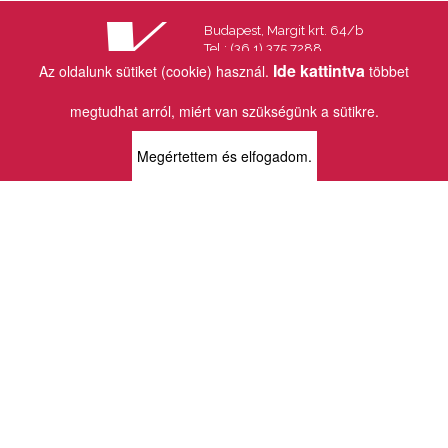
Budapest, Margit krt. 64/b
Tel.: (36 1) 375 7288
Fax.: (36 1) 202 7145
Ide kattintva
Az oldalunk sütiket (cookie) használ.
többet
Email:
info@vincekiado.hu
megtudhat arról, miért van szükségünk a sütikre.
BOLTJAINK
Megértettem és elfogadom.
KLAUZÁL13 - KÖNYVESBOLT ÉS
KORTÁRS GALÉRIA
1072 Budapest
Klauzál tér 13
k13info@gmail.com
06-1-413-0731
MÜPA - VINCE KÖNYVESBOLT
1095 Budapest
Komor Marcell u. 1
vince@mupa.hu
+36-1-555-3380
VINCE KÖNYVESBOLT
1013 Budapest