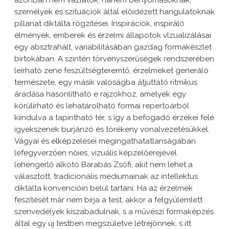
azonban nem vázlatok, hanem benyomásoknak,
személyek és szituációk által előidézett hangulatoknak
pillanat diktálta rögzítései. Inspirációk, inspiráló
élmények, emberek és érzelmi állapotok vlzualizálásai
egy absztrahált, variabilitásában gazdag formakészlet
birtokában. A szintén törvényszerűségek rendszerében
leírható zene feszültségteremtő, érzelmeket generáló
természete, egy másik valóságba átjuttató ritmikus
áradása hasonlítható e rajzokhoz, amelyek egy
körülírható és lehatárolható formai repertoárból
kiindulva a tapintható tér, s így a befogadó érzékei felé
igyekszenek burjánzó és törékeny vonalvezetésükkel.
Vágyai és elképzelései megingathatatlanságában
lefegyverzően nőies, vizuális képzelőerejével
lehengerlő alkotó Barabás Zsófi, akit nem lehet a
választott, tradicionális médiumainak az intellektus
diktálta konvencióin belül tartani. Ha az érzelmek
feszítését már nem bírja a test, akkor a felgyülemlett
szenvedélyek kiszabadulnak, s a művészi formaképzés
által egy új testben megszületve létrejönnek, s itt