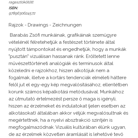
ragasztókötött
ISBN:
9789630624572
Rajzok - Drawings - Zeichnungen
Barabás Zsófi munkáinak, grafikáinak szemügyre
vételénél félretehetjük a festészet története által
nyújtott támpontokat és engedhetjük, hogy a munkák
"pusztán" vizuálisan hassanak ránk. Erőltetett lenne
művészettörténeti analógiák és terminusok által
közeledni e rajzokhoz, hiszen alkotójuk nem a
fogalmak, illetve a kortárs tendenciák elméleti háttere
felől jut el egy-egy kép megvalósításához, ellentétben
korunk számos képalkotási metódusával. Munkáihoz
az útmutató értelmezést persze ő maga is igényli,
hiszen az érzelmeket és indulatokat (jelen esetben az
alkotásokat) általában akkor véljük megvalósultnak és
megértettnek, ha a nyelvi absztrakció szintjén is
megfogalmazódnak. Vizuális kultúrában élünk ugyan,
de az érzelmek közvetlen áramlását is lehetővé tevő