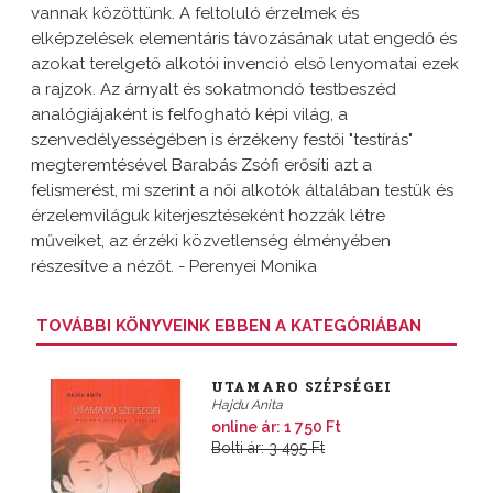
vannak közöttünk. A feltoluló érzelmek és
elképzelések elementáris távozásának utat engedő és
azokat terelgető alkotói invenció első lenyomatai ezek
a rajzok. Az árnyalt és sokatmondó testbeszéd
analógiájaként is felfogható képi világ, a
szenvedélyességében is érzékeny festői "testírás"
megteremtésével Barabás Zsófi erősíti azt a
felismerést, mi szerint a női alkotók általában testük és
érzelemviláguk kiterjesztéseként hozzák létre
műveiket, az érzéki közvetlenség élményében
részesítve a nézőt. - Perenyei Monika
TOVÁBBI KÖNYVEINK EBBEN A KATEGÓRIÁBAN
UTAMARO SZÉPSÉGEI
Hajdu Anita
online ár: 1 750 Ft
Bolti ár: 3 495 Ft