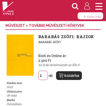
Togg
navi
A kosár üres
MŰVÉSZET
>
TOVÁBBI MŰVÉSZETI KÖNYVEK
BARABÁS ZSÓFI: RAJZOK
BARABÁS ZSÓFI
Bolti és Online ár:
2 500 Ft
Az árak tartalmazzák az Áfá-t!
kosárba
db
Kiadás éve:
2007
Oldalszám:
78 oldal
Borító:
Puhatáblás,