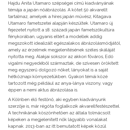
Hajdu Anita Utamaro szépségei című kiadványának
témája a japán nőábrázolás. A kötet 50 akvarellt
tartalmaz, amelyek a híres japán művész, Kitagava
Utamaro fametszetei alapján készültek. Utamaro új
fejezetet nyitott a 18. századi japán fametszőkultúra
fénykorában, ugyanis eltért a modellek addig
megszokott idealizált egészalakos ábrázolásmódjától,
amely az érzelmek megjelenítésének széles skáláját
nyitotta meg. Alakjai sokszor az akkori főváros, Edó
vigalmi negyedéből származtak, de szívesen örökített
meg egyszerű dolgozó nőket, lányokat is a saját
hétköznapi környezetükben. Gyakori témái közé
tartozott még például az anya-lánya viszony, vagy
éppen a nemi aktus ábrázolása is.
A Kölnben élő festőnő, aki egyben kiadványunk
szerzője is, már régóta foglalkozik akvarellfestészettel.
A technikának köszönhetően az általa tolmácsolt
képeken a megjelenített nők lágyabb vonalakat
kapnak. 2013-ban az itt bemutatott képek közül