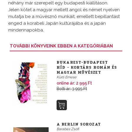
néhány már szerepelt egy budapesti kiállításon.
Jelen kötet a magyar mellett angol és német nyelven
mutatja be a művésznő munkáit, emellett bepillantást
enged a korabeli Japán kultúrájába és a japán
mindennapokba.
TOVÁBBI KÖNYVEINK EBBEN A KATEGÓRIÁBAN
BUKAREST-BUDAPEST
HÍD - KORTÁRS ROMÁN ÉS
MAGYAR MŰVÉSZET
Kürti Emese
online ár: 2 995 Ft
Bolti ár: 3 995 Ft
A BERLIN SOROZAT
Barabás Zsófi