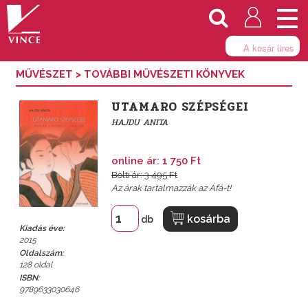
Togg
navi
A kosár üres
MŰVÉSZET
>
TOVÁBBI MŰVÉSZETI KÖNYVEK
UTAMARO SZÉPSÉGEI
HAJDU ANITA
online ár: 1 750 Ft
Bolti ár: 3 495 Ft
Az árak tartalmazzák az Áfá-t!
kosárba
db
Kiadás éve:
2015
Oldalszám:
128 oldal
ISBN:
9789633030646