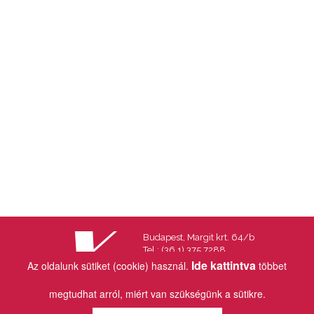
Budapest, Margit krt. 64/b
Tel.: (36 1) 375 7288
Fax.: (36 1) 202 7145
Ide kattintva
Az oldalunk sütiket (cookie) használ.
többet
Email:
info@vincekiado.hu
megtudhat arról, miért van szükségünk a sütikre.