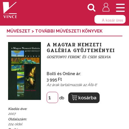
Togg
navi
A kosár üres
MŰVÉSZET
>
TOVÁBBI MŰVÉSZETI KÖNYVEK
A MAGYAR NEMZETI
GALÉRIA GYŰJTEMÉNYEI
GOSZTONYI FERENC ÉS CSEH SZILVIA
Bolti és Online ár:
3 995 Ft
Az árak tartalmazzák az Áfá-t!
kosárba
db
Kiadás éve:
2007
Oldalszám:
224 oldal