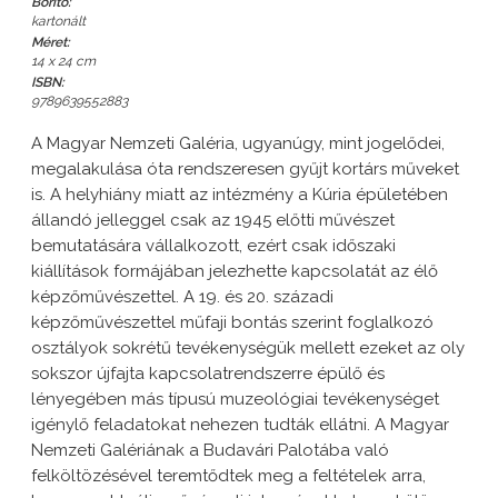
Borító:
kartonált
Méret:
14 x 24 cm
ISBN:
9789639552883
A Magyar Nemzeti Galéria, ugyanúgy, mint jogelődei,
megalakulása óta rendszeresen gyűjt kortárs műveket
is. A helyhiány miatt az intézmény a Kúria épületében
állandó jelleggel csak az 1945 előtti művészet
bemutatására vállalkozott, ezért csak időszaki
kiállítások formájában jelezhette kapcsolatát az élő
képzőművészettel. A 19. és 20. századi
képzőművészettel műfaji bontás szerint foglalkozó
osztályok sokrétű tevékenységük mellett ezeket az oly
sokszor újfajta kapcsolatrendszerre épülő és
lényegében más típusú muzeológiai tevékenységet
igénylő feladatokat nehezen tudták ellátni. A Magyar
Nemzeti Galériának a Budavári Palotába való
felköltözésével teremtődtek meg a feltételek arra,