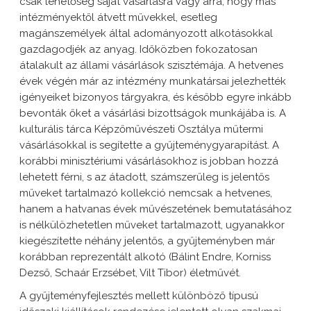
csak lehetőség saját vásárlásra vagy arra, hogy más
intézményektől átvett művekkel, esetleg
magánszemélyek által adományozott alkotásokkal
gazdagodjék az anyag. Időközben fokozatosan
átalakult az állami vásárlások szisztémája. A hetvenes
évek végén már az intézmény munkatársai jelezhették
igényeiket bizonyos tárgyakra, és később egyre inkább
bevonták őket a vásárlási bizottságok munkájába is. A
kulturális tárca Képzőművészeti Osztálya műtermi
vásárlásokkal is segítette a gyűjteménygyarapítást. A
korábbi minisztériumi vásárlásokhoz is jobban hozzá
lehetett férni, s az átadott, számszerűleg is jelentős
műveket tartalmazó kollekció nemcsak a hetvenes,
hanem a hatvanas évek művészetének bemutatásához
is nélkülözhetetlen műveket tartalmazott, ugyanakkor
kiegészítette néhány jelentős, a gyűjteményben már
korábban reprezentált alkotó (Bálint Endre, Korniss
Dezső, Schaár Erzsébet, Vilt Tibor) életművét.
A gyűjteményfejlesztés mellett különböző típusú