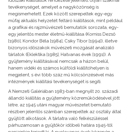
időszaki kiállítások rendezése jelentett olyan szakmai
tevékenységet, amelyet a nagyközönség is
megismerhetett. Ezek között szerepeltek egy-egy
műfaj aktuális helyzetét feltáró kiállítások, mint például
a grafikai és rajzművészeti bemutatók sorozata, egy-
egy jelentős mester életmű-kiállítása (Korniss Dezső
[1980], Kondor Béla [1984], Csiky Tibor [1994]), illetve
bizonyos időszakok művészeti mozgását analizáló
tárlatok (Eklektika [1985], Hatvanas évek [1991]). A
gyűjtemény kiállításával nemcsak a házon belül,
hanem vidéki és számos külföldi kiállítóhelyen is
megjelent, s évi több száz mű kölcsönzésével más
intézmények kiállítási tevékenységét is segíti.
A Nemzeti Galériában 1983-ban megnyílt 20. századi
állandó kiállítás a gyűjtemény közreműködésével jött
létre, az 1945 utáni magyar művészetet bemutató
részben jelentős számban szerepeltek az osztály által
gyűjtött alkotások. A tárlatra való felkészüléssel
párhuzamosan a gyűjtőkör időbeli határa 1945-től
napjainkig terjedt ki. A nyolcvanas évek közepén a