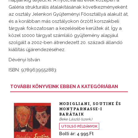
Galéria strukturális átalakításának következményeként
az osztály Jelenkori Gyűjteményi Főosztállyá alakult át,
és a korábban más osztályokon őrzött korszakbeli
tárgyak fokozatosan a kezelésébe kerültek át. Így a
közel 10000 tárgyat számláló gyűjtemény alapjául
szolgált a 2002-ben átrendezett 20. századi állandó
kiállítás újjárendezéséhez.
Dévényi István
ISBN: 9789639552883
TOVÁBBI KÖNYVEINK EBBEN A KATEGÓRIÁBAN
MODIGLIANI, SOUTINE ÉS
MONTPARNASSE-I
BARÁTAIK
Beke László (szerk.)
UTOLSÓ PÉLDÁNYOK
Bolti ár: 4 995 Ft