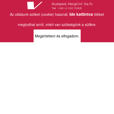
Budapest, Margit krt. 64/b
Tel.: (36 1) 375 7288
Fax.: (36 1) 202 7145
Ide kattintva
Az oldalunk sütiket (cookie) használ.
többet
Email:
info@vincekiado.hu
megtudhat arról, miért van szükségünk a sütikre.
BOLTJAINK
Megértettem és elfogadom.
KLAUZÁL13 - KÖNYVESBOLT ÉS
KORTÁRS GALÉRIA
1072 Budapest
Klauzál tér 13
k13info@gmail.com
06-1-413-0731
MÜPA - VINCE KÖNYVESBOLT
1095 Budapest
Komor Marcell u. 1
vince@mupa.hu
+36-1-555-3380
VINCE KÖNYVESBOLT
1013 Budapest