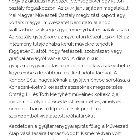
hogy az aktuális művészeti jelenségekkel egy külön
osztály foglalkozzon. Az 1974 januárjában megalakult
Mai Magyar Művészeti Osztály megbízást kapott egy
kortárs magyar művészetet bemutató állandó
kiállításhoz szükséges gyűjteményi háttér kialakítására.
Az osztály gyűjtőköre az 1970 után készült, 1974-től az
intézmény tulajdonába került művekre terjedt ki,
függetlenül attól, hogy festészeti, szobrászati vagy
grafikai anyagról van-e szó. A dinamikus
gyűjteménygyarapítás azonban mind kevésbé vehette
figyelembe a korábban felállított időhatárokat. A
Kondor Béla-hagyatéknak a gyűjteménybe sorolása, a
Konecsni-életmű keresztmetszetének megszerzése,
Ország Lili és Tóth Menyhért műveinek kollekciója
mind-mind olyan precedenst teremtettek, amelyek
önmagukban is túllépték a csak praktikus
szempontból kiválasztott időhatárokat.
Kezdetben a gyűjteménygyarapítás főleg a Művészeti
Alap vásárlásaira támaszkodott. Kismértékben volt