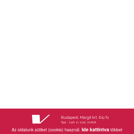
Budapest, Margit krt. 64/b
Tel.: (36 1) 375 7288
Fax.: (36 1) 202 7145
Ide kattintva
Az oldalunk sütiket (cookie) használ.
többet
Email:
info@vincekiado.hu