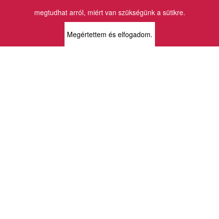
megtudhat arról, miért van szükségünk a sütikre.
BOLTJAINK
Megértettem és elfogadom.
KLAUZÁL13 - KÖNYVESBOLT ÉS
KORTÁRS GALÉRIA
1072 Budapest
Klauzál tér 13
k13info@gmail.com
06-1-413-0731
MÜPA - VINCE KÖNYVESBOLT
1095 Budapest
Komor Marcell u. 1
vince@mupa.hu
+36-1-555-3380
VINCE KÖNYVESBOLT
1013 Budapest
Krisztina krt. 34.
krisztinabolt@vincekiado.hu
+36-1-375-7682