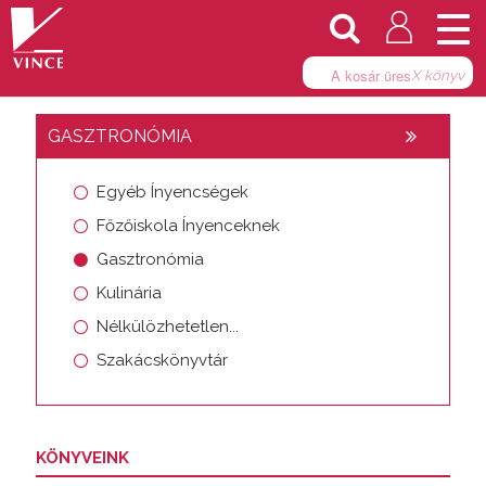
Togg
navi
A kosár üres
X
könyv
GASZTRONÓMIA
Egyéb Ínyencségek
Főzőiskola Ínyenceknek
Gasztronómia
Kulinária
Nélkülözhetetlen...
Szakácskönyvtár
KÖNYVEINK