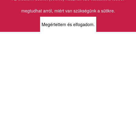
Email:
info@vincekiado.hu
megtudhat arról, miért van szükségünk a sütikre.
BOLTJAINK
Megértettem és elfogadom.
KLAUZÁL13 - KÖNYVESBOLT ÉS
KORTÁRS GALÉRIA
1072 Budapest
Klauzál tér 13
k13info@gmail.com
06-1-413-0731
MÜPA - VINCE KÖNYVESBOLT
1095 Budapest
Komor Marcell u. 1
vince@mupa.hu
+36-1-555-3380
VINCE KÖNYVESBOLT
1013 Budapest
Krisztina krt. 34.
krisztinabolt@vincekiado.hu
+36-1-375-7682