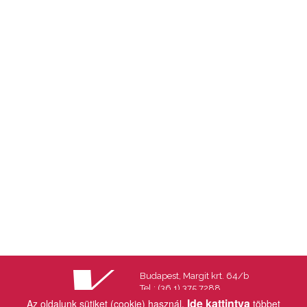
Budapest, Margit krt. 64/b
Tel.: (36 1) 375 7288
Fax.: (36 1) 202 7145
Ide kattintva
Az oldalunk sütiket (cookie) használ.
többet