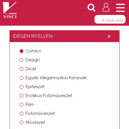
Togg
navi
A kosár üres
IDEGEN NYELVEN
Comics
Design
Divat
Egyéb Idegennyelvű Könyvek
Építészet
Erotikus Fotóművészet
Film
Fotóművészet
Művészet