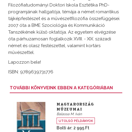
Filozófiatudományi Doktori Iskola Esztétika PhD-
programjának hallgatója, témája a német romantikus
tájképfestészet és a művészetfilozófia összefüggései.
2007 óta a BME Szociológia és Kommunikáció
Tanszékének külső oktatója. Az egyetem elvégzése
óta párhuzamosan foglalkozik XVIII. - XIX. századi
német és olasz festészettel, valamint kortárs
művészettel.
Lapozzon bele!
ISBN: 9789639731776
TOVÁBBI KÖNYVEINK EBBEN A KATEGÓRIÁBAN
MAGYARORSZÁG
MÚZEUMAI
Balassa M. Iván
UTOLSÓ PÉLDÁNYOK
Bolti ár: 2 995 Ft