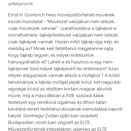
9789639731776
Ernst H. Gombrich híres művészettörténeti művének
kezdő mondatát - "Művészet valójában nem létezik,
csak művészek vannak" - parafrazeálva a tájképre is
mondhatnánk: tájképfestészet valójában nem létezik,
csak tájképek vannak. Hiszen mitől tájkép egy kép, és
meddig az? Minek kell feltétlenül megjelennie rajta,
hogy tájkép legyen, és milyen kritériumok
hanyagolhatók el? Lehet-e és hasznos-e egy nem-
tájképnek tűnő képet tájképként (is) értelmezni? Azaz,
milyen elágazások vannak ebből a műfajból ? A kötet
tanulmányai a tájkép műfaját járják körül: két nagyobb
egysége közül az elsőben kortárs magyar alkotók
művei, míg a másodikban a XVIII. századi itáliai
festészet egy rendkívül izgalmas és itthon talán
kevésbé ismert festményciklusának bemutatása kapott
helyet. Somhegyi Zoltán 1981-ben született
Budapesten. 2006-ban végzett az ELTE
Művészettörténeti Intézetében, jelenleg az ELTE