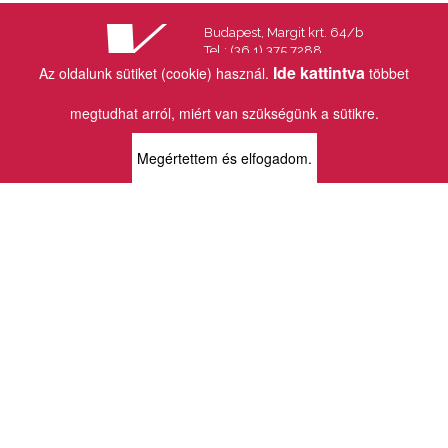
Budapest, Margit krt. 64/b
Tel.: (36 1) 375 7288
Fax.: (36 1) 202 7145
Ide kattintva
Az oldalunk sütiket (cookie) használ.
többet
Email:
info@vincekiado.hu
megtudhat arról, miért van szükségünk a sütikre.
BOLTJAINK
Megértettem és elfogadom.
KLAUZÁL13 - KÖNYVESBOLT ÉS
KORTÁRS GALÉRIA
1072 Budapest
Klauzál tér 13
k13info@gmail.com
06-1-413-0731
MÜPA - VINCE KÖNYVESBOLT
1095 Budapest
Komor Marcell u. 1
vince@mupa.hu
+36-1-555-3380
VINCE KÖNYVESBOLT