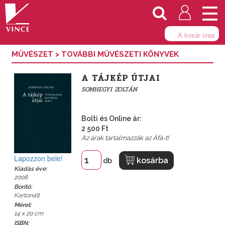
Togg
navi
A kosár üres
MŰVÉSZET
>
TOVÁBBI MŰVÉSZETI KÖNYVEK
A TÁJKÉP ÚTJAI
SOMHEGYI ZOLTÁN
Bolti és Online ár:
2 500 Ft
Az árak tartalmazzák az Áfá-t!
Lapozzon bele!
kosárba
db
Kiadás éve:
2008
Borító:
Kartonált
Méret:
14 x 20 cm
ISBN: