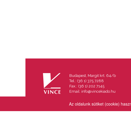
Budapest, Margit krt. 64/b
Tel.: (36 1) 375 7288
Fax.: (36 1) 202 7145
Email:
info@vincekiado.hu
Az oldalunk sütiket (cookie) hasz