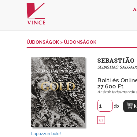
A
ÚJDONSÁGOK
>
ÚJDONSÁGOK
SEBASTIÃO
SEBASTIAO SALGAD
Bolti és Online
27 600 Ft
Az árak tartalmazzák a
k
db
ÚJ
Lapozzon bele!