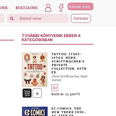
A kosár üres
UNK
BOLTJAINK
TOVÁBBI KÖNYVEINK EBBEN A
KATEGÓRIÁBAN
TATTOO. 1730S-
1970S. HENK
SCHIFFMACHER’S
PRIVATE
COLLECTION. 45TH
ED.
Henk Schiffmacher, Noel
Daniel
ÚJ
Bolti ár: 11 500 Ft
EC COMICS. THE
NEW TREND 1950–
54. 45TH ED.