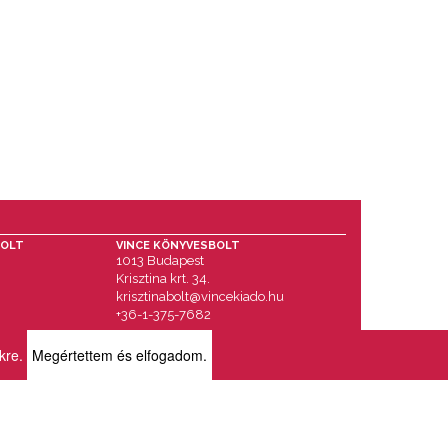
BOLT
VINCE KÖNYVESBOLT
1013 Budapest
Krisztina krt. 34.
krisztinabolt@vincekiado.hu
+36-1-375-7682
ikre.
Megértettem és elfogadom.
RÓLUNK
BOLTJAINK