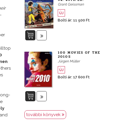
Grant Geissman
eir
ÚJ
–
Bolti ár: 11 500 Ft
ber
illtop
100 MOVIES OF THE
0
2010S
 men
.
Jürgen Müller
others
ÚJ
es
Bolti ár: 17 600 Ft
long-
me
ly
további könyvek
—and