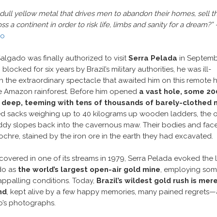
 dull yellow metal that drives men to abandon their homes, sell th
s a continent in order to risk life, limbs and sanity for a dream?” 
do
lgado was finally authorized to visit
Serra Pelada
in Septem
locked for six years by Brazil’s military authorities, he was ill-
n the extraordinary spectacle that awaited him on this remote h
e Amazon rainforest. Before him opened
a vast hole, some 20
 deep, teeming with tens of thousands of barely-clothed
ied sacks weighing up to 40 kilograms up wooden ladders, the 
y slopes back into the cavernous maw. Their bodies and fac
ochre, stained by the iron ore in the earth they had excavated.
covered in one of its streams in 1979, Serra Pelada evoked the 
do as
the world’s largest open-air gold mine
, employing so
appalling conditions. Today,
Brazil’s wildest gold rush is mere
nd
, kept alive by a few happy memories, many pained regrets
’s photographs.