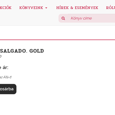
KCIÓK
KÖNYVEINK
HÍREK & ESEMÉNYEK
RÓL
 SALGADO. GOLD
O
 ár:
z Áfá-t!
osárba