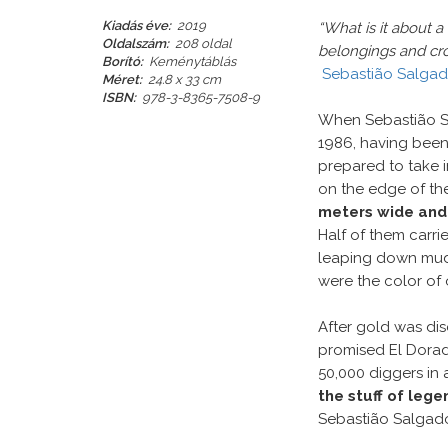
Kiadás éve:
2019
“What is it about a
Oldalszám:
208 oldal
belongings and cros
Borító:
Keménytáblás
Sebastião Salga
Méret:
24.8 x 33 cm
ISBN:
978-3-8365-7508-9
When Sebastião Sa
1986, having been b
prepared to take i
on the edge of th
meters wide and
Half of them carr
leaping down mudd
were the color of 
After gold was dis
promised El Dora
50,000 diggers in 
the stuff of lege
Sebastião Salgado