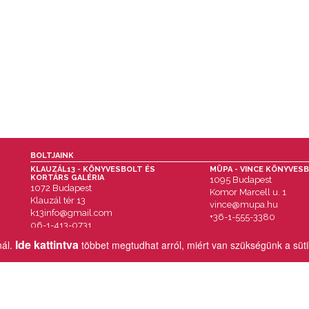
BOLTJAINK
KLAUZÁL13 - KÖNYVESBOLT ÉS
MÜPA - VINCE KÖNYVES
KORTÁRS GALÉRIA
1095 Budapest
1072 Budapest
Komor Marcell u. 1
Klauzál tér 13
vince@mupa.hu
k13info@gmail.com
+36-1-555-3380
06-1-413-0731
Ide kattintva
nál.
többet megtudhat arról, miért van szükségünk a süt
MENÜ
IMPRESSZUM
AKCIÓK
ÁSZF
HÍREK & ESEMÉNYEK
VÁSÁRLÁSI TUDNIVALÓK
KÖNYVEINK