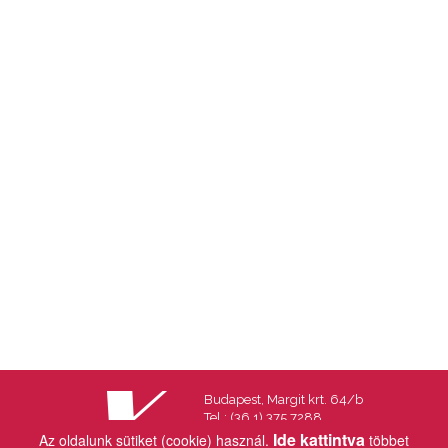
Budapest, Margit krt. 64/b
Tel.: (36 1) 375 7288
Fax.: (36 1) 202 7145
Ide kattintva
Az oldalunk sütiket (cookie) használ.
többet