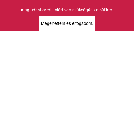
Email:
info@vincekiado.hu
megtudhat arról, miért van szükségünk a sütikre.
BOLTJAINK
Megértettem és elfogadom.
KLAUZÁL13 - KÖNYVESBOLT ÉS
KORTÁRS GALÉRIA
1072 Budapest
Klauzál tér 13
k13info@gmail.com
06-1-413-0731
MÜPA - VINCE KÖNYVESBOLT
1095 Budapest
Komor Marcell u. 1
vince@mupa.hu
+36-1-555-3380
VINCE KÖNYVESBOLT
1013 Budapest
Krisztina krt. 34.
krisztinabolt@vincekiado.hu
+36-1-375-7682