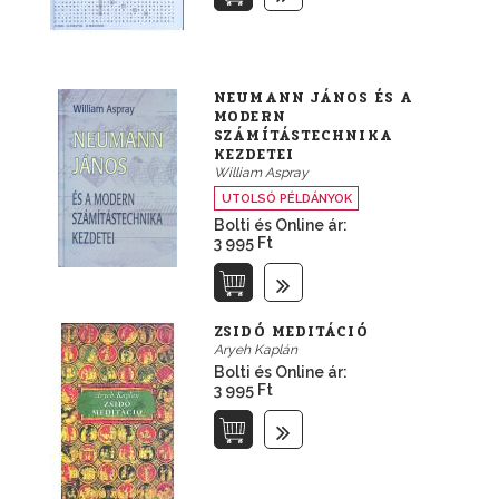
NEUMANN JÁNOS ÉS A
MODERN
SZÁMÍTÁSTECHNIKA
KEZDETEI
William Aspray
UTOLSÓ PÉLDÁNYOK
Bolti és Online ár:
3 995 Ft
ZSIDÓ MEDITÁCIÓ
Aryeh Kaplán
Bolti és Online ár:
3 995 Ft