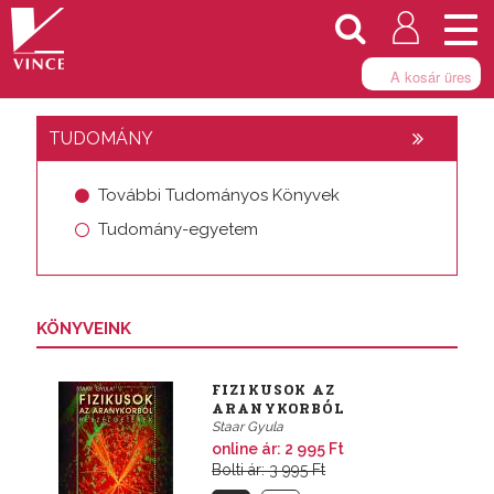
Togg
navi
A kosár üres
TUDOMÁNY
További Tudományos Könyvek
Tudomány-egyetem
KÖNYVEINK
FIZIKUSOK AZ
ARANYKORBÓL
Staar Gyula
online ár:
2 995 Ft
Bolti ár: 3 995 Ft