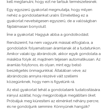
kell megtanulni, hogy ezt ne tartsuk természetesnek.
Egy egyszerű gyakorlat megmutatja, hogy milyen
nehéz a gondolatainkat uralni. Elméletileg ez a
gyakorlat nevetségesen egyszerű, de a valóságban
fájdalmasan bonyolult.
Íme a gyakorlat: Hagyjuk abba a gondolkodást.
Rendszerint, ha nem vagyunk mással elfoglalva, a
gondolatok folyamatosan áramlanak át a tudatunkon.
Amikor valaki így ábrándozik, akkor egyik gondolata a
másikba folyik át, majdnem teljesen automatikusan. Az
áramlás folytonos, és olyan, mint egy belső
beszélgetés önmagunkkal. Általában véve, az
ábrándozás annyira részévé vált szellemi
közegünknek, hogy nem is figyelünk rá.
Az első gyakorlat tehát a gondolataink tudatosítására
irányul azáltal, hogy megpróbáljuk megállítani őket.
Próbáljuk meg kiüresíteni az elménket néhány percre,
és ne gondoljunk semmire. Könnyűnek hangzik?