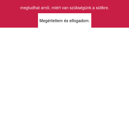
megtudhat arról, miért van szükségünk a sütikre.
BOLTJAINK
Megértettem és elfogadom.
KLAUZÁL13 - KÖNYVESBOLT ÉS
KORTÁRS GALÉRIA
1072 Budapest
Klauzál tér 13
k13info@gmail.com
06-1-413-0731
MÜPA - VINCE KÖNYVESBOLT
1095 Budapest
Komor Marcell u. 1
vince@mupa.hu
+36-1-555-3380
VINCE KÖNYVESBOLT
1013 Budapest
Krisztina krt. 34.
krisztinabolt@vincekiado.hu
+36-1-375-7682