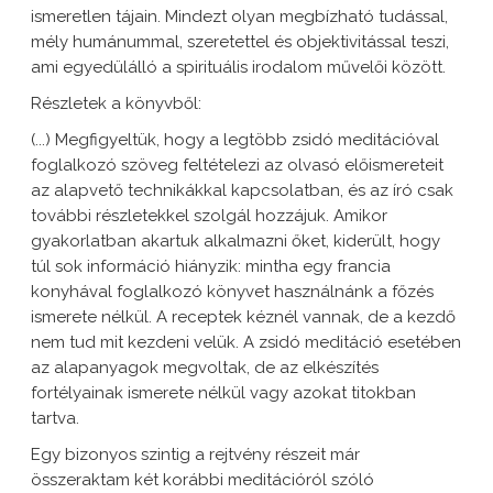
ismeretlen tájain. Mindezt olyan megbízható tudással,
mély humánummal, szeretettel és objektivitással teszi,
ami egyedülálló a spirituális irodalom művelői között.
Részletek a könyvből:
(...) Megfigyeltük, hogy a legtöbb zsidó meditációval
foglalkozó szöveg feltételezi az olvasó előismereteit
az alapvető technikákkal kapcsolatban, és az író csak
további részletekkel szolgál hozzájuk. Amikor
gyakorlatban akartuk alkalmazni őket, kiderült, hogy
túl sok információ hiányzik: mintha egy francia
konyhával foglalkozó könyvet használnánk a főzés
ismerete nélkül. A receptek kéznél vannak, de a kezdő
nem tud mit kezdeni velük. A zsidó meditáció esetében
az alapanyagok megvoltak, de az elkészítés
fortélyainak ismerete nélkül vagy azokat titokban
tartva.
Egy bizonyos szintig a rejtvény részeit már
összeraktam két korábbi meditációról szóló