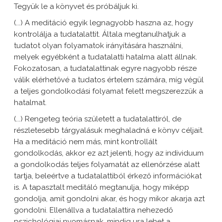
Tegyük le a könyvet és próbáljuk ki.
(...) A meditáció egyik legnagyobb haszna az, hogy
kontrolálja a tudatalattit. Általa megtanulhatjuk a
tudatot olyan folyamatok irányítására használni,
melyek egyébként a tudatalatti hatalma alatt állnak.
Fokozatosan, a tudatalattinak egyre nagyobb része
válik elérhetővé a tudatos értelem számára, míg végül
a teljes gondolkodási folyamat felett megszerezzük a
hatalmat.
(...) Rengeteg teória született a tudatalattiról, de
részletesebb tárgyalásuk meghaladná e könyv céljait.
Ha a meditáció nem más, mint kontrollált
gondolkodás, akkor ez azt jelenti, hogy az individuum
a gondolkodás teljes folyamatát az ellenőrzése alatt
tartja, beleértve a tudatalattiból érkező információkat
is. A tapasztalt meditáló megtanulja, hogy miképp
gondolja, amit gondolni akar, és hogy mikor akarja azt
gondolni. Ellenállva a tudatalattira nehezedő
pszichológiai nyomásnak, mindig ura lehet a