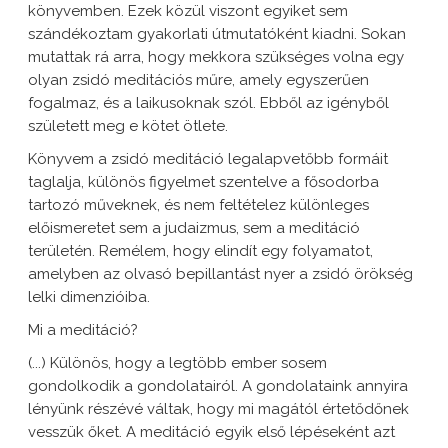
könyvemben. Ezek közül viszont egyiket sem
szándékoztam gyakorlati útmutatóként kiadni. Sokan
mutattak rá arra, hogy mekkora szükséges volna egy
olyan zsidó meditációs műre, amely egyszerűen
fogalmaz, és a laikusoknak szól. Ebből az igényből
született meg e kötet ötlete.
Könyvem a zsidó meditáció legalapvetőbb formáit
taglalja, különös figyelmet szentelve a fősodorba
tartozó műveknek, és nem feltételez különleges
előismeretet sem a judaizmus, sem a meditáció
területén. Remélem, hogy elindít egy folyamatot,
amelyben az olvasó bepillantást nyer a zsidó örökség
lelki dimenzióiba.
Mi a meditáció?
(...) Különös, hogy a legtöbb ember sosem
gondolkodik a gondolatairól. A gondolataink annyira
lényünk részévé váltak, hogy mi magától értetődőnek
vesszük őket. A meditáció egyik első lépéseként azt