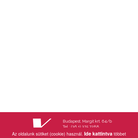
Budapest, Margit krt. 64/b
Tel.: (36 1) 375 7288
Fax.: (36 1) 202 7145
Ide kattintva
Az oldalunk sütiket (cookie) használ.
többet
Email:
info@vincekiado.hu