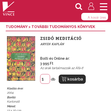
Togg
navi
A kosár üres
TUDOMÁNY
>
TOVÁBBI TUDOMÁNYOS KÖNYVEK
ZSIDÓ MEDITÁCIÓ
ARYEH KAPLÁN
Bolti és Online ár:
3 995 Ft
Az árak tartalmazzák az Áfá-t!
kosárba
db
Kiadás éve:
2004
Borító:
Kartonált
Méret:
13 x 20 cm