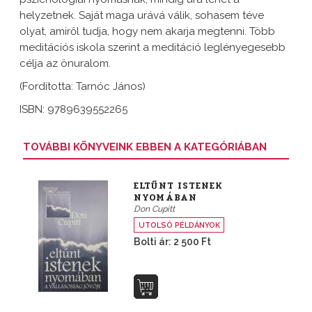
helyzetnek. Saját maga urává válik, sohasem téve
olyat, amiről tudja, hogy nem akarja megtenni. Több
meditációs iskola szerint a meditáció leglényegesebb
célja az önuralom.
(Fordította: Tarnóc János)
ISBN: 9789639552265
TOVÁBBI KÖNYVEINK EBBEN A KATEGÓRIÁBAN
ELTŰNT ISTENEK
NYOMÁBAN
Don Cupitt
UTOLSÓ PÉLDÁNYOK
Bolti ár: 2 500 Ft