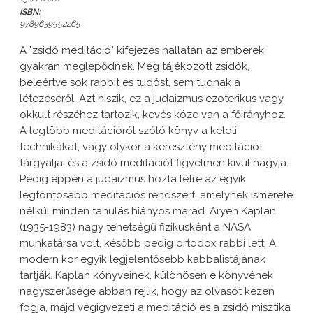
ISBN:
9789639552265
A "zsidó meditáció" kifejezés hallatán az emberek
gyakran meglepődnek. Még tájékozott zsidók,
beleértve sok rabbit és tudóst, sem tudnak a
létezéséről. Azt hiszik, ez a judaizmus ezoterikus vagy
okkult részéhez tartozik, kevés köze van a főirányhoz.
A legtöbb meditációról szóló könyv a keleti
technikákat, vagy olykor a keresztény meditációt
tárgyalja, és a zsidó meditációt figyelmen kívül hagyja.
Pedig éppen a judaizmus hozta létre az egyik
legfontosabb meditációs rendszert, amelynek ismerete
nélkül minden tanulás hiányos marad. Aryeh Kaplan
(1935-1983) nagy tehetségű fizikusként a NASA
munkatársa volt, később pedig ortodox rabbi lett. A
modern kor egyik legjelentősebb kabbalistájának
tartják. Kaplan könyveinek, különösen e könyvének
nagyszerűsége abban rejlik, hogy az olvasót kézen
fogja, majd végigvezeti a meditáció és a zsidó misztika