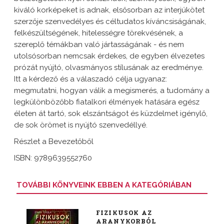
kiváló korképeket is adnak, elsősorban az interjúkötet
szerzője szenvedélyes és céltudatos kíváncsiságának,
felkészültségének, hitelességre törekvésének, a
szereplő témákban való jártasságának - és nem
utolsósorban nemcsak érdekes, de egyben élvezetes
prózát nyújtó, olvasmányos stílusának az eredménye.
Itt a kérdező és a válaszadó célja ugyanaz:
megmutatni, hogyan válik a megismerés, a tudomány a
legkülönbözőbb fiatalkori élmények hatására egész
életen át tartó, sok elszántságot és küzdelmet igénylő,
de sok örömet is nyújtó szenvedéllyé.
Részlet a Bevezetőből
ISBN: 9789639552760
TOVÁBBI KÖNYVEINK EBBEN A KATEGÓRIÁBAN
FIZIKUSOK AZ
ARANYKORBÓL