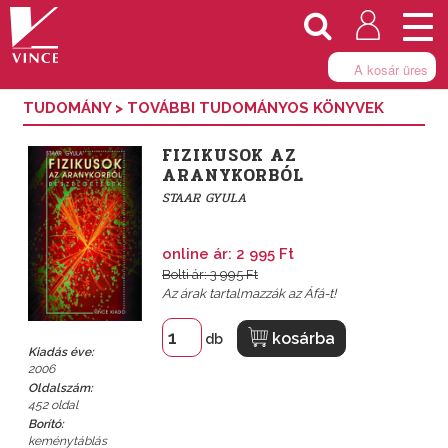
Togg
navi
A kosár üres
TUDOMÁNY
>
TOVÁBBI TUDOMÁNYOS KÖNYVEK
FIZIKUSOK AZ
ARANYKORBÓL
STAAR GYULA
online ár: 2 995 Ft
Bolti ár: 3 995 Ft
Az árak tartalmazzák az Áfá-t!
kosárba
db
Kiadás éve:
2006
Oldalszám:
452 oldal
Borító:
keménytáblás