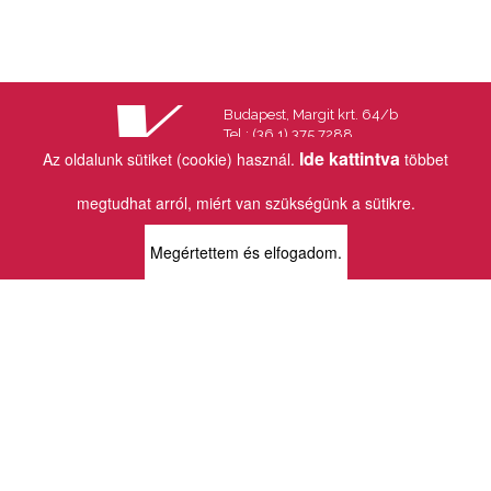
Budapest, Margit krt. 64/b
Tel.: (36 1) 375 7288
Fax.: (36 1) 202 7145
Ide kattintva
Az oldalunk sütiket (cookie) használ.
többet
Email:
info@vincekiado.hu
megtudhat arról, miért van szükségünk a sütikre.
BOLTJAINK
Megértettem és elfogadom.
KLAUZÁL13 - KÖNYVESBOLT ÉS
KORTÁRS GALÉRIA
1072 Budapest
Klauzál tér 13
k13info@gmail.com
06-1-413-0731
MÜPA - VINCE KÖNYVESBOLT
1095 Budapest
Komor Marcell u. 1
vince@mupa.hu