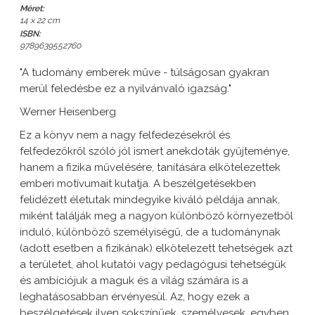
Méret:
14 x 22 cm
ISBN:
9789639552760
"A tudomány emberek műve - túlságosan gyakran
merül feledésbe ez a nyilvánvaló igazság."
Werner Heisenberg
Ez a könyv nem a nagy felfedezésekről és
felfedezőkről szóló jól ismert anekdoták gyűjteménye,
hanem a fizika művelésére, tanítására elkötelezettek
emberi motívumait kutatja. A beszélgetésekben
felidézett életutak mindegyike kiváló példája annak,
miként találják meg a nagyon különböző környezetből
induló, különböző személyiségű, de a tudománynak
(adott esetben a fizikának) elkötelezett tehetségek azt
a területet, ahol kutatói vagy pedagógusi tehetségük
és ambíciójuk a maguk és a világ számára is a
leghatásosabban érvényesül. Az, hogy ezek a
beszélgetések ilyen sokszínűek, személyesek, egyben