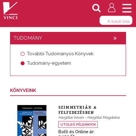
Togg
navi
A kosár üres
TUDOMÁNY
További Tudományos Könyvek
Tudomány-egyetem
KÖNYVEINK
SZIMMETRIÁK A
FELFEDEZÉSBEN
Hargittai István - Hargittai Magdolna
UTOLSÓ PÉLDÁNYOK
Bolti és Online ár: