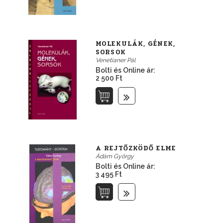
MOLEKULÁK, GÉNEK,
SORSOK
Venetianer Pál
Bolti és Online ár:
2 500 Ft
A REJTŐZKÖDŐ ELME
Ádám György
Bolti és Online ár:
3 495 Ft