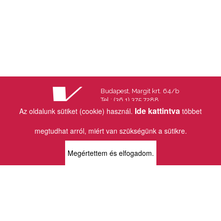
Budapest, Margit krt. 64/b
Tel.: (36 1) 375 7288
Fax.: (36 1) 202 7145
Ide kattintva
Az oldalunk sütiket (cookie) használ.
többet
Email:
info@vincekiado.hu
megtudhat arról, miért van szükségünk a sütikre.
BOLTJAINK
Megértettem és elfogadom.
KLAUZÁL13 - KÖNYVESBOLT ÉS
KORTÁRS GALÉRIA
1072 Budapest
Klauzál tér 13
k13info@gmail.com
06-1-413-0731