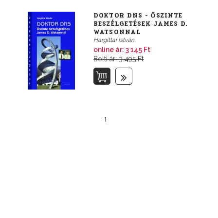
DOKTOR DNS - ŐSZINTE
BESZÉLGETÉSEK JAMES D.
WATSONNAL
Hargittai István
online ár:
3 145 Ft
Bolti ár: 3 495 Ft
1