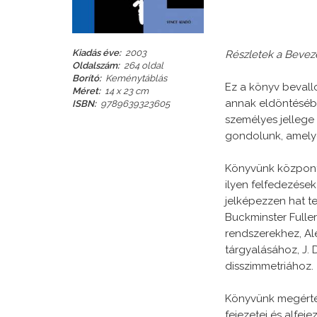
Kiadás éve:
2003
Részletek a Bevez
Oldalszám:
264 oldal
Borító:
Keménytáblás
Ez a könyv bevallo
Méret:
14 x 23 cm
annak eldöntésébe
ISBN:
9789639323605
személyes jellege 
gondolunk, amelye
Könyvünk központi
ilyen felfedezések
jelképezzen hat te
Buckminster Fuller
rendszerekhez, Alex
tárgyalásához, J. 
disszimmetriához.
Könyvünk megértés
fejezetei és alfe