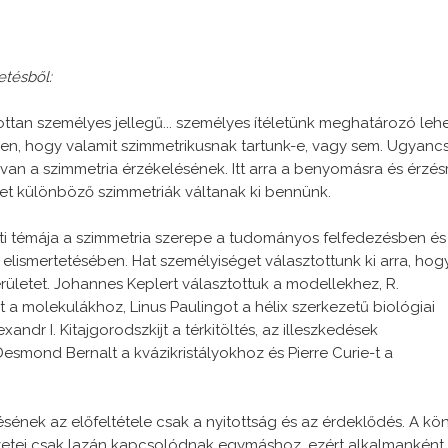
etésből:
ttan személyes jellegű... személyes ítéletünk meghatározó leh
n, hogy valamit szimmetrikusnak tartunk-e, vagy sem. Ugyanc
van a szimmetria érzékelésének. Itt arra a benyomásra és érzés
t különböző szimmetriák váltanak ki bennünk.
 témája a szimmetria szerepe a tudományos felfedezésben és
 elismertetésében. Hat személyiséget választottunk ki arra, hog
rületet. Johannes Keplert választottuk a modellekhez, R.
t a molekulákhoz, Linus Paulingot a hélix szerkezetű biológiai
andr I. Kitajgorodszkijt a térkitöltés, az illeszkedések
Desmond Bernalt a kvázikristályokhoz és Pierre Curie-t a
ének az előfeltétele csak a nyitottság és az érdeklődés. A kö
jezetei csak lazán kapcsolódnak egymáshoz, ezért alkalmanként