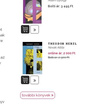
Ádám György
Bolti ár: 3 495 Ft
et
sak
re
THEODOR HERZL
Novák Attila
online ár: 2 000 Ft
 az
Bolti ár: 2 500 Ft
y
további könyvek
nyv