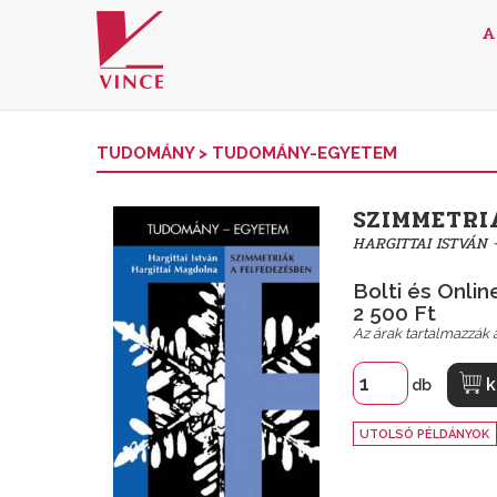
A
TUDOMÁNY
>
TUDOMÁNY-EGYETEM
SZIMMETRI
HARGITTAI ISTVÁN
Bolti és Online
2 500 Ft
Az árak tartalmazzák a
k
db
UTOLSÓ PÉLDÁNYOK