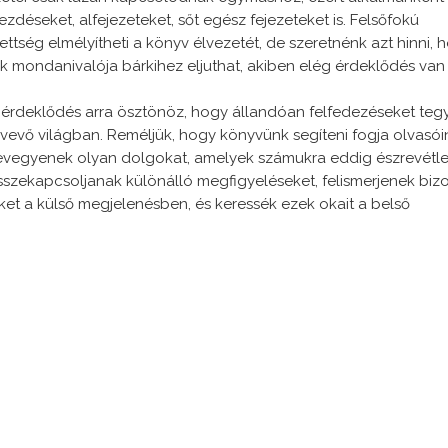
déseket, alfejezeteket, sőt egész fejezeteket is. Felsőfokú
tség elmélyítheti a könyv élvezetét, de szeretnénk azt hinni, 
 mondanivalója bárkihez eljuthat, akiben elég érdeklődés van
ti érdeklődés arra ösztönöz, hogy állandóan felfedezéseket teg
vevő világban. Reméljük, hogy könyvünk segíteni fogja olvasói
evegyenek olyan dolgokat, amelyek számukra eddig észrevétl
szekapcsoljanak különálló megfigyeléseket, felismerjenek biz
et a külső megjelenésben, és keressék ezek okait a belső