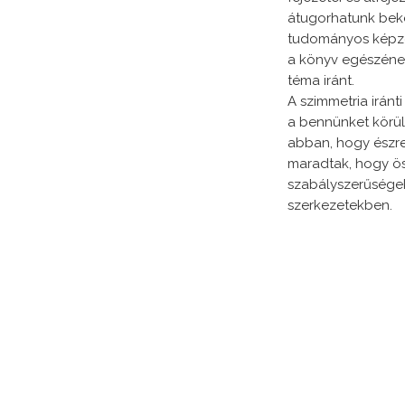
átugorhatunk bekez
tudományos képzet
a könyv egészének
téma iránt.
A szimmetria irán
a bennünket körül
abban, hogy észr
maradtak, hogy ös
szabályszerűségek
szerkezetekben.