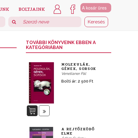
A kosár üres
UNK
BOLTJAINK
TOVÁBBI KÖNYVEINK EBBEN A
KATEGÓRIÁBAN
MOLEKULÁK,
GÉNEK, SORSOK
Venetianer Pál
Bolti ár: 2 500 Ft
A REJTŐZKÖDŐ
ELME