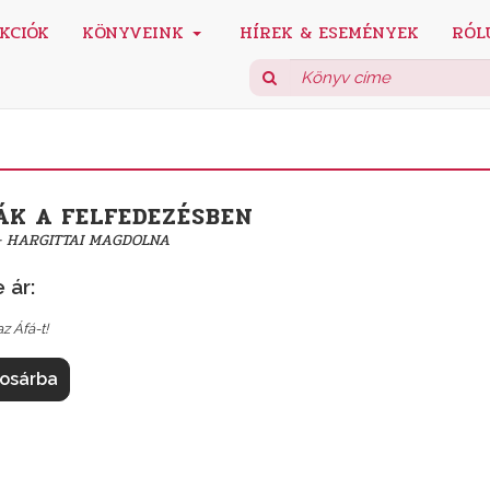
KCIÓK
KÖNYVEINK
HÍREK & ESEMÉNYEK
RÓL
ÁK A FELFEDEZÉSBEN
 - HARGITTAI MAGDOLNA
 ár:
z Áfá-t!
osárba