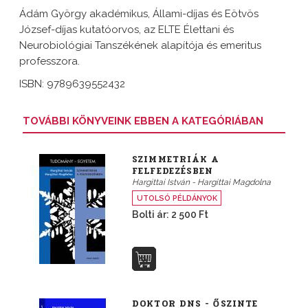
Ádám György akadémikus, Állami-díjas és Eötvös
József-díjas kutatóorvos, az ELTE Élettani és
Neurobiológiai Tanszékének alapítója és emeritus
professzora.
ISBN: 9789639552432
TOVÁBBI KÖNYVEINK EBBEN A KATEGÓRIÁBAN
SZIMMETRIÁK A
FELFEDEZÉSBEN
Hargittai István - Hargittai Magdolna
UTOLSÓ PÉLDÁNYOK
Bolti ár: 2 500 Ft
DOKTOR DNS - ŐSZINTE