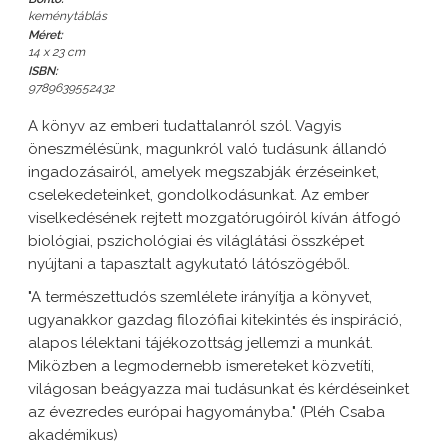
keménytáblás
Méret:
14 x 23 cm
ISBN:
9789639552432
A könyv az emberi tudattalanról szól. Vagyis
öneszmélésünk, magunkról való tudásunk állandó
ingadozásairól, amelyek megszabják érzéseinket,
cselekedeteinket, gondolkodásunkat. Az ember
viselkedésének rejtett mozgatórugóiról kíván átfogó
biológiai, pszichológiai és világlátási összképet
nyújtani a tapasztalt agykutató látószögéből.
"A természettudós szemlélete irányítja a könyvet,
ugyanakkor gazdag filozófiai kitekintés és inspiráció,
alapos lélektani tájékozottság jellemzi a munkát.
Miközben a legmodernebb ismereteket közvetíti,
világosan beágyazza mai tudásunkat és kérdéseinket
az évezredes európai hagyományba." (Pléh Csaba
akadémikus)