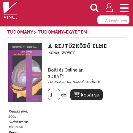
Togg
navi
A kosár üres
TUDOMÁNY
>
TUDOMÁNY-EGYETEM
A REJTŐZKÖDŐ ELME
ÁDÁM GYÖRGY
Bolti és Online ár:
3 495 Ft
Az árak tartalmazzák az Áfá-t!
kosárba
db
Kiadás éve:
2004
Oldalszám:
160 oldal
Borító: