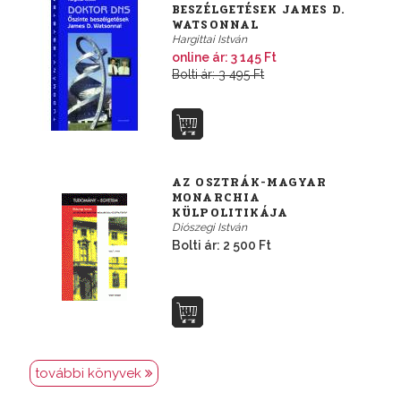
BESZÉLGETÉSEK JAMES D.
WATSONNAL
Hargittai István
online ár: 3 145 Ft
Bolti ár: 3 495 Ft
AZ OSZTRÁK-MAGYAR
MONARCHIA
KÜLPOLITIKÁJA
Diószegi István
Bolti ár: 2 500 Ft
további könyvek