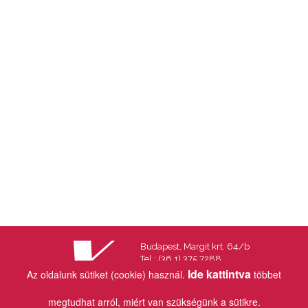
Budapest, Margit krt. 64/b
Tel.: (36 1) 375 7288
Fax.: (36 1) 202 7145
Ide kattintva
Az oldalunk sütiket (cookie) használ.
többet
Email:
info@vincekiado.hu
megtudhat arról, miért van szükségünk a sütikre.