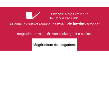
Budapest, Margit krt. 64/b
Tel.: (36 1) 375 7288
Fax.: (36 1) 202 7145
Ide kattintva
Az oldalunk sütiket (cookie) használ.
többet
Email:
info@vincekiado.hu
megtudhat arról, miért van szükségünk a sütikre.
BOLTJAINK
Megértettem és elfogadom.
KLAUZÁL13 - KÖNYVESBOLT ÉS
KORTÁRS GALÉRIA
1072 Budapest
Klauzál tér 13
k13info@gmail.com
06-1-413-0731
MÜPA - VINCE KÖNYVESBOLT
1095 Budapest
Komor Marcell u. 1
vince@mupa.hu
+36-1-555-3380