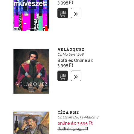
3 995 Ft
VELÁZQUEZ
Dr. Norbert Wolf
Bolti és Online ár:
3 995 Ft
CÉZANNE
Dr. Ulrike Becks-Malorny
online ár:
3 595 Ft
Bolti ár: 3 995 Ft