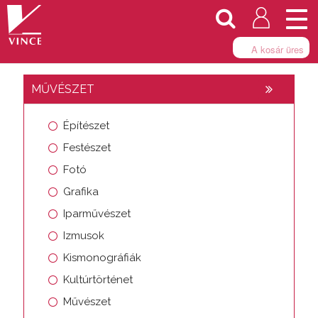
Togg
navi
A kosár üres
MŰVÉSZET
Építészet
Festészet
Fotó
Grafika
Iparművészet
Izmusok
Kismonográfiák
Kultúrtörténet
Művészet