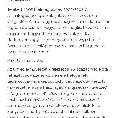
Telekert, 1995 Életmegosztás, 2000-2003 "A
számítógép belsejét kutatjuk, és ezt tükrözzük a
világhálón. Amikor egy néző megnézi a munkánkat, mi
a gépe belsejében vagyunk... és megtisztelve érezzük
magunkat, hogy ott lehetünk. Ha valakinek a
desktopján vagy, akkor nagyon közel vagy hozzá.
Szerintem a számítógép eszköz, amellyel bejuthatunk
az emberek elméjébe."
Dirk Paesmans, Jodi
Az újmédia-művészet kifejezést a 20. század vége óta
feltalált vagy széles körben elérhetővé tett
technológiákhoz kapcsolódó, vagy azokkal készült
művészet leírására használják. Az "újmédia-művészet",
a "digitális művészet", a "számítógépes művészet", a
"multimédia művészet" és az "interaktív művészet"
terminusokat gyakran váltakozva használják. Ez a
könyv az újmédia-művészetet mint nemzetközi
művészeti mozgalmat és olyan művészeti gyakorlatok