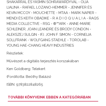
SHAKARRAL ÉS YASMIN SOHRAWARDYVAL - OLIA
LIALINA - RAFAEL LOZANO-HEMMER - JENNIFER ÉS
KEVIN MCCOY - MOUCHETTE - MTAA - MARK NAPIER -
MENDI ÉS KEITH OBADIKE - R A D I O Q U A L I A - RAQS
MEDIA COLLECTIVE - RSG - ®™ARK - ANNE-MARIE
SCHLEINER, JOAN LEANDRE ÉS BRODY CONDON -
ALEKSZEJ SULGIN - IFJ. JOHN F. SIMON - CORNELIA
SOLLFRANK - WOLFGANG STAEHLE - TOROLAB -
YOUNG HAE-CHANG HEAVY INDUSTRIES
Részletek:
Művészet a digitális terjesztés korszakában
Ken Goldberg: Telekert
(Fordította: Beöthy Balázs)
ISBN: 9783822848265
TOVÁBBI KÖNYVEINK EBBEN A KATEGÓRIÁBAN