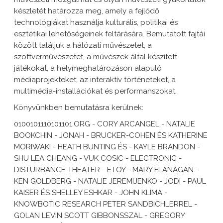
készletét határozza meg, amely a fejlődő
technológiákat használja kulturális, politikai és
esztétikai lehetőségeinek feltárására. Bemutatott fajtái
között találjuk a hálózati művészetet, a
szoftverművészetet, a művészek által készített
játékokat, a helymeghatározáson alapuló
médiaprojekteket, az interaktív történeteket, a
multimédia-installációkat és performanszokat.
Könyvünkben bemutatásra kerülnek:
0100101110101101.ORG - CORY ARCANGEL - NATALIE
BOOKCHIN - JONAH - BRUCKER-COHEN ÉS KATHERINE
MORIWAKI - HEATH BUNTING ÉS - KAYLE BRANDON -
SHU LEA CHEANG - VUK COSIC - ELECTRONIC -
DISTURBANCE THEATER - ETOY - MARY FLANAGAN -
KEN GOLDBERG - NATALIE JEREMIJENKO - JODI - PAUL
KAISER ÉS SHELLEY ESHKAR - JOHN KLIMA -
KNOWBOTIC RESEARCH PETER SANDBICHLERREL -
GOLAN LEVIN SCOTT GIBBONSSZAL - GREGORY