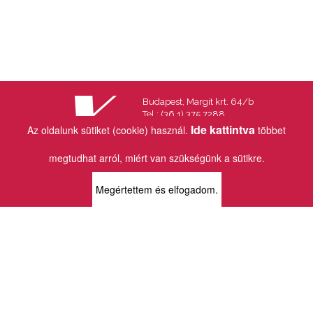
Budapest, Margit krt. 64/b
Tel.: (36 1) 375 7288
Fax.: (36 1) 202 7145
Ide kattintva
Az oldalunk sütiket (cookie) használ.
többet
Email:
info@vincekiado.hu
megtudhat arról, miért van szükségünk a sütikre.
BOLTJAINK
Megértettem és elfogadom.
KLAUZÁL13 - KÖNYVESBOLT ÉS
KORTÁRS GALÉRIA
1072 Budapest
Klauzál tér 13
k13info@gmail.com
06-1-413-0731
MÜPA - VINCE KÖNYVESBOLT