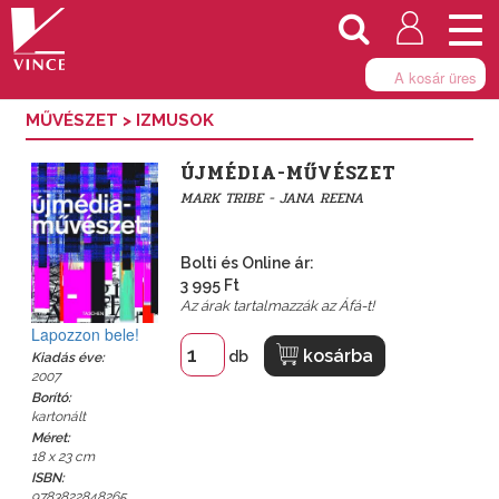
Togg
navi
A kosár üres
MŰVÉSZET
>
IZMUSOK
ÚJMÉDIA-MŰVÉSZET
MARK TRIBE - JANA REENA
Bolti és Online ár:
3 995 Ft
Az árak tartalmazzák az Áfá-t!
Lapozzon bele!
kosárba
db
Kiadás éve:
2007
Borító:
kartonált
Méret:
18 x 23 cm
ISBN:
9783822848265