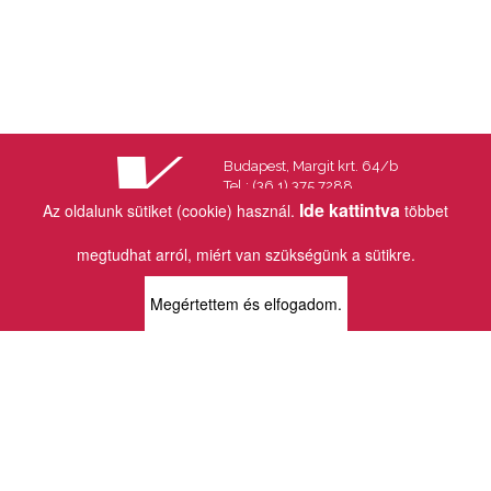
Budapest, Margit krt. 64/b
Tel.: (36 1) 375 7288
Fax.: (36 1) 202 7145
Ide kattintva
Az oldalunk sütiket (cookie) használ.
többet
Email:
info@vincekiado.hu
megtudhat arról, miért van szükségünk a sütikre.
BOLTJAINK
Megértettem és elfogadom.
KLAUZÁL13 - KÖNYVESBOLT ÉS
KORTÁRS GALÉRIA
1072 Budapest
Klauzál tér 13
k13info@gmail.com
06-1-413-0731
MÜPA - VINCE KÖNYVESBOLT