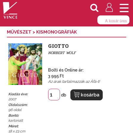
Togg
navi
A kosár üres
MŰVÉSZET
>
KISMONOGRÁFIÁK
GIOTTO
NORBERT WOLF
Bolti és Online ár:
3 995 Ft
Az árak tartalmazzák az Áfá-t!
kosárba
Kiadás éve:
db
2007
Oldalszám:
96 oldal
Borító:
kartonált
Méret:
18 x 23 cm