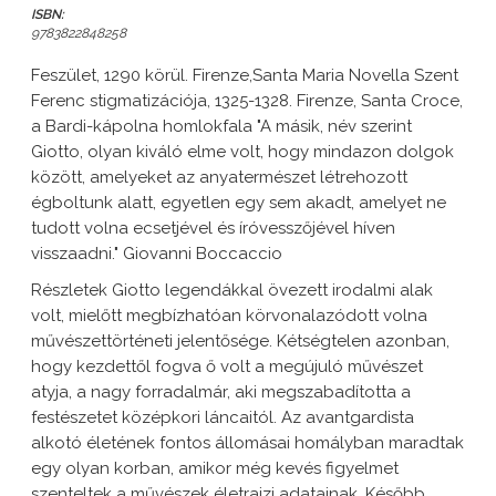
ISBN:
9783822848258
Feszület, 1290 körül. Firenze,Santa Maria Novella Szent
Ferenc stigmatizációja, 1325-1328. Firenze, Santa Croce,
a Bardi-kápolna homlokfala "A másik, név szerint
Giotto, olyan kiváló elme volt, hogy mindazon dolgok
között, amelyeket az anyatermészet létrehozott
égboltunk alatt, egyetlen egy sem akadt, amelyet ne
tudott volna ecsetjével és íróvesszőjével híven
visszaadni." Giovanni Boccaccio
Részletek Giotto legendákkal övezett irodalmi alak
volt, mielőtt megbízhatóan körvonalazódott volna
művészettörténeti jelentősége. Kétségtelen azonban,
hogy kezdettől fogva ő volt a megújuló művészet
atyja, a nagy forradalmár, aki megszabadította a
festészetet középkori láncaitól. Az avantgardista
alkotó életének fontos állomásai homályban maradtak
egy olyan korban, amikor még kevés figyelmet
szenteltek a művészek életrajzi adatainak. Később