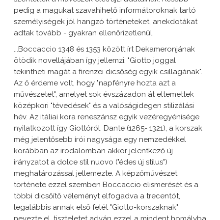
pedig a magukat szavahihető informátoroknak tartó
személyiségek jól hangzó történeteket, anekdotákat
adtak tovább - gyakran ellenőrizetlenül.
...Boccaccio 1348 és 1353 között írt Dekameronjának
ötödik novellájában így jellemzi: "Giotto joggal
tekintheti magát a firenzei dicsőség egyik csillagának".
Az ő érdeme volt, hogy "napfényre hozta azt a
művészetet", amelyet sok évszázadon át eltemettek
középkori "tévedések" és a valóságidegen stilizálási
hév. Az itáliai kora reneszánsz egyik vezéregyénisége
nyilatkozott így Giottóról. Dante (1265- 1321), a korszak
még jelentősebb írói nagysága egy nemzedékkel
korábban az irodalomban akkor jelentkező új
irányzatot a dolce stil nuovo ("édes új stílus")
meghatározással jellemezte. A képzőművészet
története ezzel szemben Boccaccio elismerését és a
többi dicsőítő véleményt elfogadva a trecentót,
legalábbis annak első felét "Giotto-korszaknak"
nevezte el, tiszteletet adván ezzel a mindent homályba