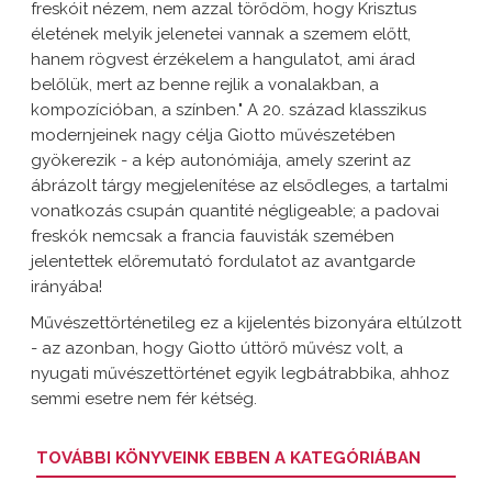
freskóit nézem, nem azzal törődöm, hogy Krisztus
életének melyik jelenetei vannak a szemem előtt,
hanem rögvest érzékelem a hangulatot, ami árad
belőlük, mert az benne rejlik a vonalakban, a
kompozícióban, a színben." A 20. század klasszikus
modernjeinek nagy célja Giotto művészetében
gyökerezik - a kép autonómiája, amely szerint az
ábrázolt tárgy megjelenítése az elsődleges, a tartalmi
vonatkozás csupán quantité négligeable; a padovai
freskók nemcsak a francia fauvisták szemében
jelentettek előremutató fordulatot az avantgarde
irányába!
Művészettörténetileg ez a kijelentés bizonyára eltúlzott
- az azonban, hogy Giotto úttörő művész volt, a
nyugati művészettörténet egyik legbátrabbika, ahhoz
semmi esetre nem fér kétség.
TOVÁBBI KÖNYVEINK EBBEN A KATEGÓRIÁBAN