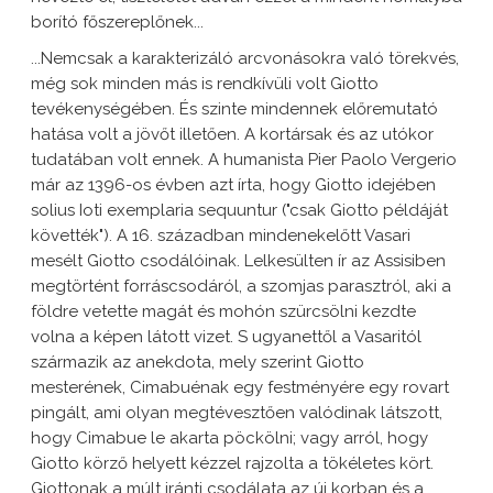
borító főszereplőnek...
...Nemcsak a karakterizáló arcvonásokra való törekvés,
még sok minden más is rendkívüli volt Giotto
tevékenységében. És szinte mindennek előremutató
hatása volt a jövőt illetően. A kortársak és az utókor
tudatában volt ennek. A humanista Pier Paolo Vergerio
már az 1396-os évben azt írta, hogy Giotto idejében
solius Ioti exemplaria sequuntur ("csak Giotto példáját
követték"). A 16. században mindenekelőtt Vasari
mesélt Giotto csodálóinak. Lelkesülten ír az Assisiben
megtörtént forráscsodáról, a szomjas parasztról, aki a
földre vetette magát és mohón szürcsölni kezdte
volna a képen látott vizet. S ugyanettől a Vasaritól
származik az anekdota, mely szerint Giotto
mesterének, Cimabuénak egy festményére egy rovart
pingált, ami olyan megtévesztően valódinak látszott,
hogy Cimabue le akarta pöckölni; vagy arról, hogy
Giotto körző helyett kézzel rajzolta a tökéletes kört.
Giottonak a múlt iránti csodálata az új korban és a