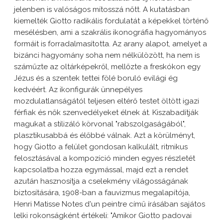
jelenben is valóságos mítosszá nőtt. A kutatásban
kiemelték Giotto radikális fordulatát a képekkel történő
mesélésben, ami a szakrális ikonográfia hagyományos
formáit is forradalmasította. Az arany alapot, amelyet a
bizánci hagyomány soha nem nélkülözött, ha nem is
száműzte az oltárképekről, mellőzte a freskókon egy
Jézus és a szentek tettei fölé boruló evilági ég
kedvéért. Az ikonfigurák ünnepélyes
mozdulatlanságától teljesen eltérő testet öltött igazi
férfiak és nők szenvedélyeket élnek át. Kiszabadítják
magukat a stilizáló körvonal "rabszolgaságából",
plasztikusabbá és élőbbé válnak. Azt a körülményt,
hogy Giotto a felület gondosan kalkulált, ritmikus
felosztásával a kompozíció minden egyes részletét
kapcsolatba hozza egymással, majd ezt a rendet
azután hasznosítja a cselekmény világosságának
biztosítására, 1908-ban a fauvizmus megalapítója,
Henri Matisse Notes d'un peintre című írásában sajátos
lelki rokonságként értékeli: "Amikor Giotto padovai