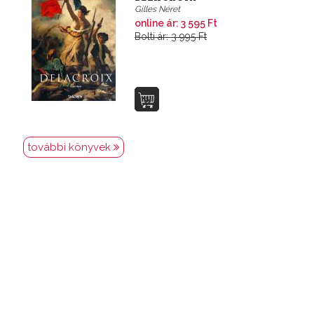
Gilles Néret
online ár: 3 595 Ft
Bolti ár: 3 995 Ft
további könyvek