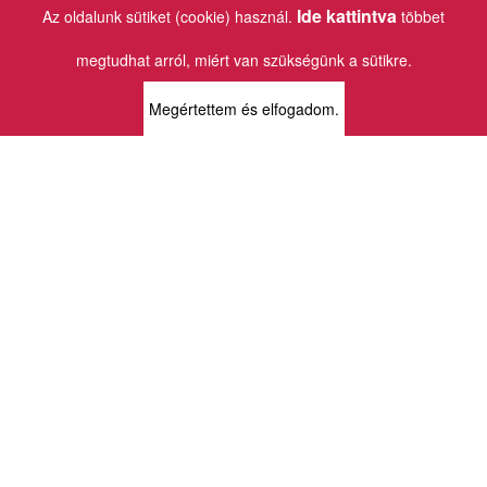
Fax.: (36 1) 202 7145
Ide kattintva
Az oldalunk sütiket (cookie) használ.
többet
Email:
info@vincekiado.hu
megtudhat arról, miért van szükségünk a sütikre.
BOLTJAINK
Megértettem és elfogadom.
KLAUZÁL13 - KÖNYVESBOLT ÉS
KORTÁRS GALÉRIA
1072 Budapest
Klauzál tér 13
k13info@gmail.com
06-1-413-0731
MÜPA - VINCE KÖNYVESBOLT
1095 Budapest
Komor Marcell u. 1
vince@mupa.hu
+36-1-555-3380
VINCE KÖNYVESBOLT
1013 Budapest
Krisztina krt. 34.
krisztinabolt@vincekiado.hu
+36-1-375-7682