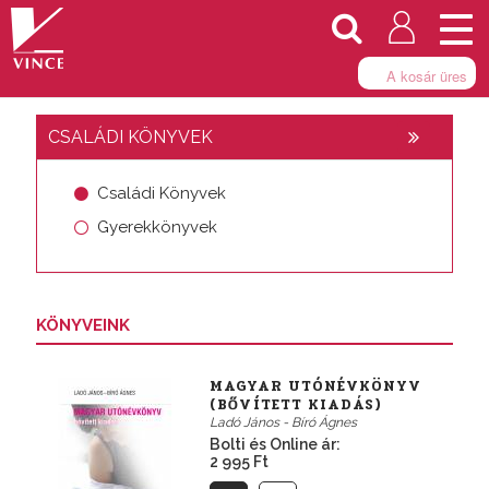
Togg
navi
A kosár üres
CSALÁDI KÖNYVEK
Családi Könyvek
Gyerekkönyvek
KÖNYVEINK
MAGYAR UTÓNÉVKÖNYV
(BŐVÍTETT KIADÁS)
Ladó János - Bíró Ágnes
Bolti és Online ár:
2 995 Ft