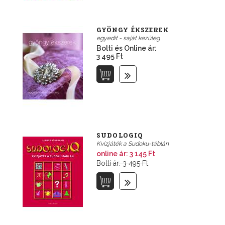
GYÖNGY ÉKSZEREK
egyedit - saját kezűleg
Bolti és Online ár:
3 495 Ft
SUDOLOGIQ
Kvízjáték a Sudoku-táblán
online ár:
3 145 Ft
Bolti ár: 3 495 Ft