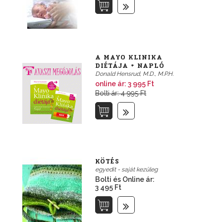
A MAYO KLINIKA
DIÉTÁJA + NAPLÓ
Donald Hensrud, M.D., M.P.H.
online ár:
3 995 Ft
Bolti ár: 4 995 Ft
KÖTÉS
egyedit - saját kezűleg
Bolti és Online ár:
3 495 Ft