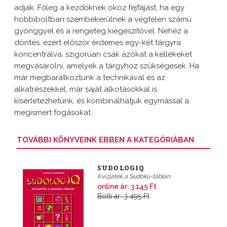
adják. Főleg a kezdőknek okoz fejfájást, ha egy
hobbiboltban szembekerülnek a végtelen számú
gyönggyel és a rengeteg kiegészítővel. Nehéz a
döntés, ezért először érdemes egy-két tárgyra
koncentrálva, szigorúan csak azokat a kellékeket
megvásárolni, amelyek a tárgyhoz szükségesek. Ha
már megbarátkoztunk a technikával és az
alkatrészekkel, már saját alkotásokkal is
kísérletezhetünk, és kombinálhatjuk egymással a
megismert fogásokat.
TOVÁBBI KÖNYVEINK EBBEN A KATEGÓRIÁBAN
SUDOLOGIQ
Kvízjáték a Sudoku-táblán
online ár: 3 145 Ft
Bolti ár: 3 495 Ft