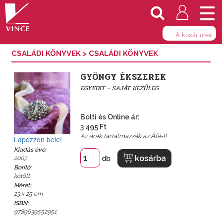
Togg
navi
A kosár üres
CSALÁDI KÖNYVEK
>
CSALÁDI KÖNYVEK
GYÖNGY ÉKSZEREK
EGYEDIT - SAJÁT KEZŰLEG
Bolti és Online ár:
3 495 Ft
Az árak tartalmazzák az Áfá-t!
Lapozzon bele!
Kiadás éve:
kosárba
2007
db
Borító:
kötött
Méret:
23 x 25 cm
ISBN:
9789639552951