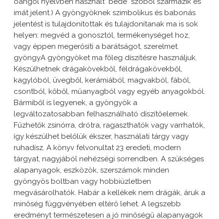
óangol nyelvben használt "bede" szóból származik és
imát jelent.) A gyöngyöknek szimbolikus és babonás
jelentést is tulajdonítottak és tulajdonítanak ma is sok
helyen: megvéd a gonosztól, termékenységet hoz,
vagy éppen megerősíti a barátságot, szerelmet.
gyöngyA gyöngyöket ma főleg díszítésre használjuk.
Készülhetnek drágakövekből, féldrágakövekből,
kagylóból, üvegből, kerámiából, magvakból, fából,
csontból, kőből, műanyagból vagy egyéb anyagokból.
Bármiből is legyenek, a gyöngyök a
legváltozatosabban felhasználható díszítőelemek.
Fűzhetők zsinórra, drótra, ragaszthatók vagy varrhatók,
így készülhet belőlük ékszer, használati tárgy vagy
ruhadísz. A könyv felvonultat 23 eredeti, modern
tárgyat, nagyjából nehézségi sorrendben. A szükséges
alapanyagok, eszközök, szerszámok minden
gyöngyös boltban vagy hobbiüzletben
megvásárolhatók. Habár a kellékek nem drágák, áruk a
minőség függvényében eltérő lehet. A legszebb
eredményt természetesen a jó minőségű alapanyagok