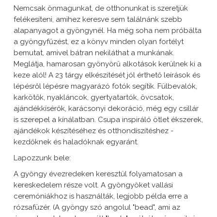
Nemcsak önmagunkat, de otthonunkat is szeretjük
felékesíteni, amihez keresve sem találnánk szebb
alapanyagot a gyöngynél. Ha még soha nem próbálta
a gyöngyfűzést, ez a könyv minden olyan fortélyt
bemutat, amivel bátran nekiláthat a munkának.
Meglátja, hamarosan gyönyörű alkotások kerülnek ki a
keze alól! A 23 tárgy elkészítését jól érthető leírások és
lépésről lépésre magyarázó fotók segítik. Fülbevalók,
karkötők, nyakláncok, gyertyatartók, övcsatok,
ajándékkísérők, karácsonyi dekoráció, még egy csillár
is szerepel a kínálatban. Csupa inspiráló ötlet ékszerek,
ajándékok készítéséhez és otthondíszítéshez -
kezdőknek és haladóknak egyaránt.
Lapozzunk bele:
A gyöngy évezredeken keresztül folyamatosan a
kereskedelem része volt. A gyöngyöket vallási
ceremóniákhoz is használták, legjobb példa erre a
rózsafüzér. (A gyöngy szó angolul "bead", ami az