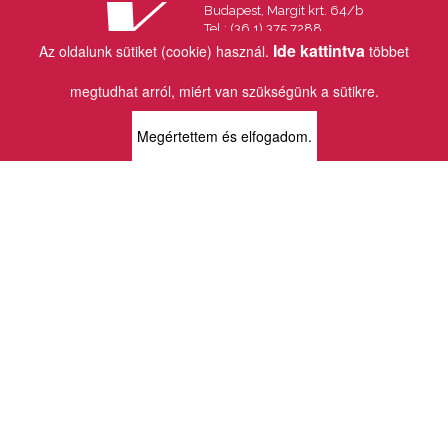
Budapest, Margit krt. 64/b
Tel.: (36 1) 375 7288
Fax.: (36 1) 202 7145
Ide kattintva
Az oldalunk sütiket (cookie) használ.
többet
Email:
info@vincekiado.hu
megtudhat arról, miért van szükségünk a sütikre.
BOLTJAINK
Megértettem és elfogadom.
KLAUZÁL13 - KÖNYVESBOLT ÉS
KORTÁRS GALÉRIA
1072 Budapest
Klauzál tér 13
k13info@gmail.com
06-1-413-0731
MÜPA - VINCE KÖNYVESBOLT
1095 Budapest
Komor Marcell u. 1
vince@mupa.hu
+36-1-555-3380
VINCE KÖNYVESBOLT
1013 Budapest
Krisztina krt. 34.