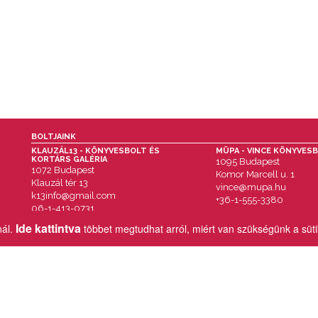
BOLTJAINK
KLAUZÁL13 - KÖNYVESBOLT ÉS
MÜPA - VINCE KÖNYVES
KORTÁRS GALÉRIA
1095 Budapest
1072 Budapest
Komor Marcell u. 1
Klauzál tér 13
vince@mupa.hu
k13info@gmail.com
+36-1-555-3380
06-1-413-0731
Ide kattintva
nál.
többet megtudhat arról, miért van szükségünk a süt
MENÜ
IMPRESSZUM
AKCIÓK
ÁSZF
HÍREK & ESEMÉNYEK
VÁSÁRLÁSI TUDNIVALÓK
KÖNYVEINK
SZÁLLÍTÁSI INFORMÁCIÓK