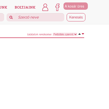
A kosár üres
UNK
BOLTJAINK
találatok rendezése: