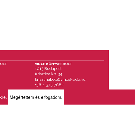
BOLT
VINCE KÖNYVESBOLT
1013 Budapest
Krisztina krt. 34.
krisztinabolt@vincekiado.hu
+36-1-375-7682
ikre.
Megértettem és elfogadom.
RÓLUNK
BOLTJAINK