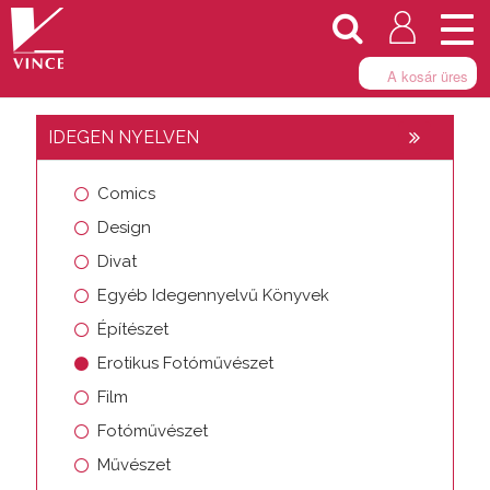
Togg
navi
A kosár üres
IDEGEN NYELVEN
Comics
Design
Divat
Egyéb Idegennyelvű Könyvek
Építészet
Erotikus Fotóművészet
Film
Fotóművészet
Művészet