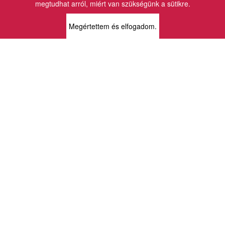
megtudhat arról, miért van szükségünk a sütikre.
BOLTJAINK
Megértettem és elfogadom.
KLAUZÁL13 - KÖNYVESBOLT ÉS
KORTÁRS GALÉRIA
1072 Budapest
Klauzál tér 13
k13info@gmail.com
06-1-413-0731
MÜPA - VINCE KÖNYVESBOLT
1095 Budapest
Komor Marcell u. 1
vince@mupa.hu
+36-1-555-3380
VINCE KÖNYVESBOLT
1013 Budapest
Krisztina krt. 34.
krisztinabolt@vincekiado.hu
+36-1-375-7682