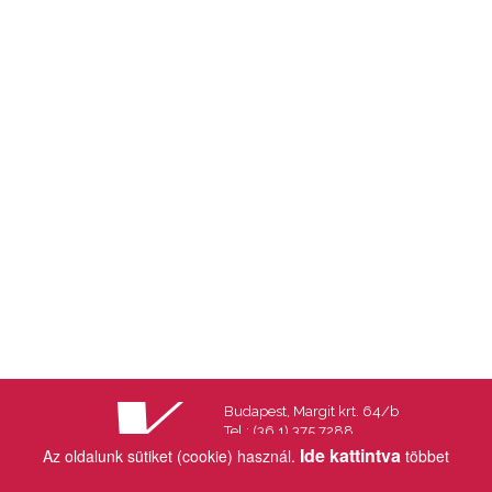
Budapest, Margit krt. 64/b
Tel.: (36 1) 375 7288
Fax.: (36 1) 202 7145
Ide kattintva
Az oldalunk sütiket (cookie) használ.
többet
Email:
info@vincekiado.hu