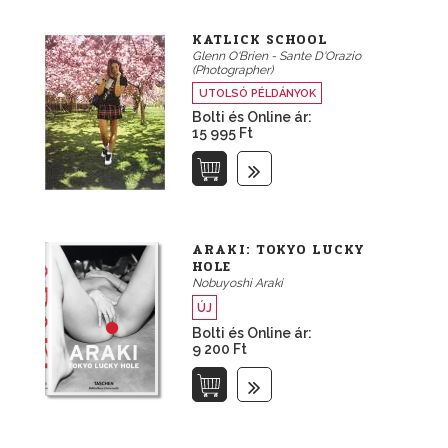
KATLICK SCHOOL
Glenn O'Brien - Sante D'Orazio
(Photographer)
UTOLSÓ PÉLDÁNYOK
Bolti és Online ár:
15 995 Ft
ARAKI: TOKYO LUCKY
HOLE
Nobuyoshi Araki
ÚJ
Bolti és Online ár:
9 200 Ft