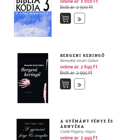
online ár:
2 000 Ft
Bolti ár: 2 500 Ft
BERGENI KERINGŐ
Benedek István Gábor
online ár:
2 695 Ft
Bolti ár: 2 995 Ft
A GYÉMÁNT FÉNYE ÉS
ÁRNYÉKA
Csebi Pogány Alajos
online ár:
2 995 Ft