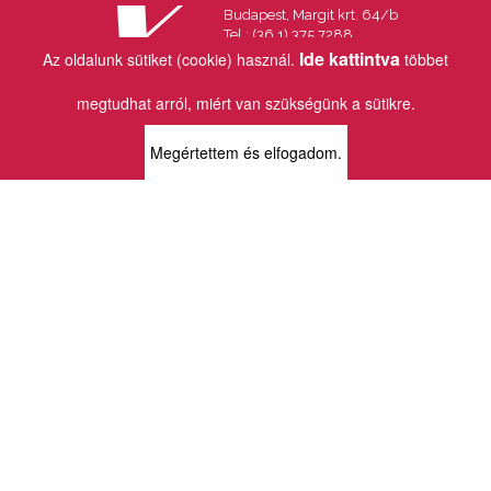
Budapest, Margit krt. 64/b
Tel.: (36 1) 375 7288
Fax.: (36 1) 202 7145
Ide kattintva
Az oldalunk sütiket (cookie) használ.
többet
Email:
info@vincekiado.hu
megtudhat arról, miért van szükségünk a sütikre.
BOLTJAINK
Megértettem és elfogadom.
KLAUZÁL13 - KÖNYVESBOLT ÉS
KORTÁRS GALÉRIA
1072 Budapest
Klauzál tér 13
k13info@gmail.com
06-1-413-0731
MÜPA - VINCE KÖNYVESBOLT
1095 Budapest
Komor Marcell u. 1
vince@mupa.hu
+36-1-555-3380
VINCE KÖNYVESBOLT
1013 Budapest