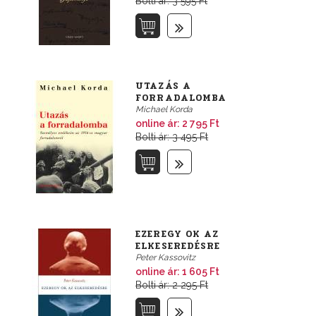
Bolti ár: 3 595 Ft
UTAZÁS A
FORRADALOMBA
Michael Korda
online ár:
2 795 Ft
Bolti ár: 3 495 Ft
EZEREGY OK AZ
ELKESEREDÉSRE
Peter Kassovitz
online ár:
1 605 Ft
Bolti ár: 2 295 Ft