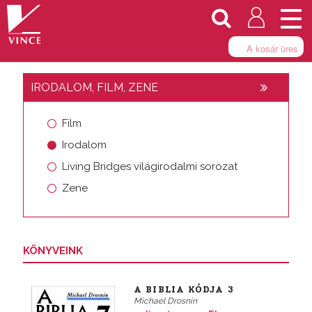
Togg
navi
A kosár üres
IRODALOM, FILM, ZENE
Film
Irodalom
Living Bridges világirodalmi sorozat
Zene
KÖNYVEINK
A BIBLIA KÓDJA 3
Michael Drosnin