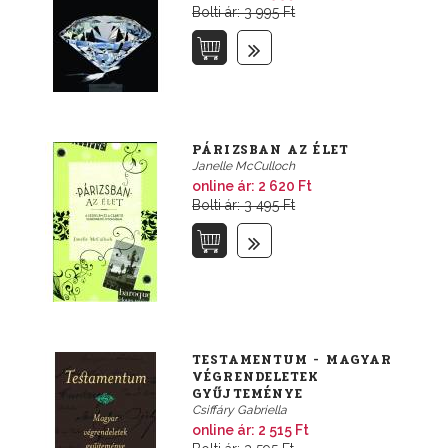
Bolti ár: 3 995 Ft
PÁRIZSBAN AZ ÉLET
Janelle McCulloch
online ár:
2 620 Ft
Bolti ár: 3 495 Ft
TESTAMENTUM - MAGYAR
VÉGRENDELETEK
GYŰJTEMÉNYE
Csiffáry Gabriella
online ár:
2 515 Ft