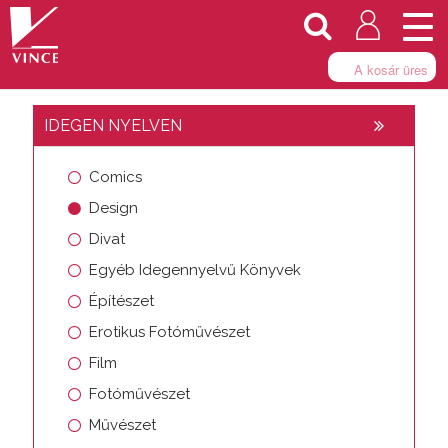
Togg
navi
A kosár üres
IDEGEN NYELVEN
Comics
Design
Divat
Egyéb Idegennyelvű Könyvek
Építészet
Erotikus Fotóművészet
Film
Fotóművészet
Művészet