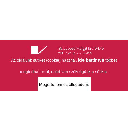
Budapest, Margit krt. 64/b
Tel.: (36 1) 375 7288
Fax.: (36 1) 202 7145
Ide kattintva
Az oldalunk sütiket (cookie) használ.
többet
Email:
info@vincekiado.hu
megtudhat arról, miért van szükségünk a sütikre.
BOLTJAINK
Megértettem és elfogadom.
KLAUZÁL13 - KÖNYVESBOLT ÉS
KORTÁRS GALÉRIA
1072 Budapest
Klauzál tér 13
k13info@gmail.com
06-1-413-0731