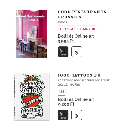
COOL RESTAURANTS -
BRUSSELS
nincs
UTOLSÓ PÉLDÁNYOK
Bolti és Online ár:
3 995 Ft
1000 TATTOOS BU
Burkhard Riemschneider, Henk
Schiffmacher
ÚJ
Bolti és Online ár:
9 200 Ft