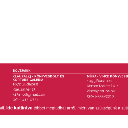
BOLTJAINK
KLAUZÁL13 - KÖNYVESBOLT ÉS
MÜPA - VINCE KÖNYVES
KORTÁRS GALÉRIA
1095 Budapest
1072 Budapest
Komor Marcell u. 1
Klauzál tér 13
vince@mupa.hu
k13info@gmail.com
+36-1-555-3380
06-1-413-0731
Ide kattintva
nál.
többet megtudhat arról, miért van szükségünk a süt
MENÜ
IMPRESSZUM
AKCIÓK
ÁSZF
HÍREK & ESEMÉNYEK