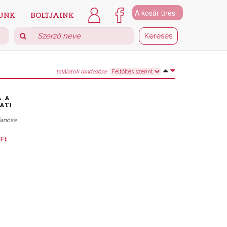
A kosár üres
UNK
BOLTJAINK
találatok rendezése:
A A
ATI
Tancsa
 Ft