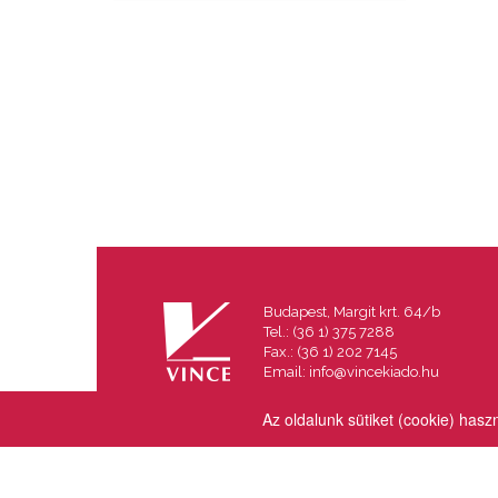
Budapest, Margit krt. 64/b
Tel.: (36 1) 375 7288
Fax.: (36 1) 202 7145
Email:
info@vincekiado.hu
Az oldalunk sütiket (cookie) hasz