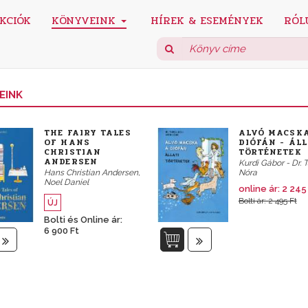
KCIÓK
KÖNYVEINK
HÍREK & ESEMÉNYEK
RÓL
EINK
THE FAIRY TALES
ALVÓ MACSK
OF HANS
DIÓFÁN - ÁLL
CHRISTIAN
TÖRTÉNETEK
ANDERSEN
Kurdi Gábor - Dr. 
Hans Christian Andersen,
Nóra
Noel Daniel
online ár:
2 245
Bolti ár: 2 495 Ft
ÚJ
Bolti és Online ár:
6 900 Ft