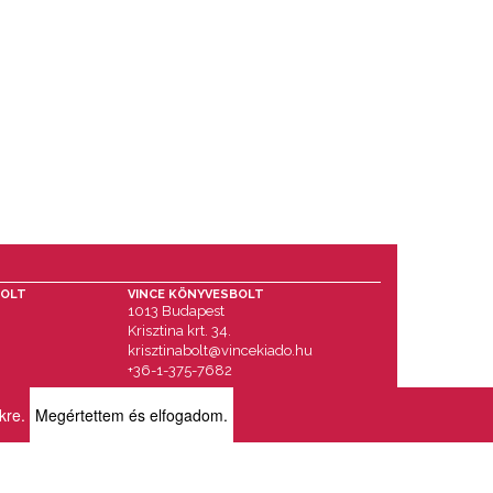
BOLT
VINCE KÖNYVESBOLT
1013 Budapest
Krisztina krt. 34.
krisztinabolt@vincekiado.hu
+36-1-375-7682
ikre.
Megértettem és elfogadom.
RÓLUNK
BOLTJAINK