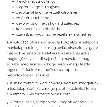
3 evőkanál zsíros tejföl
2 apróra vágott újhagyma
1 evőkanál finomra reszelt citromhéj
só és őrölt fehér bors
cékony citromhéjcsíkok a díszítéshez
korianderlevél a díszítéshez
szárazbab vagy rizs, nehezéknek a sütéshez
1. A sütőt 200 oC-ra előmelegítjük. Az első réteslapot a
munkalapra fektetjük és megkenjük olvasztott vajjal. A
második réteslappal betakarjuk az elsőt, és azt is
megkenjük olvasztott vajjal. Ezt a műveletet még
egyszer megismételjük, hogy háromrétegű tészta
legyen előttünk. A maradék réteslappal is
hasonlóképpen járunk el.
2. Kiszúró formával 7 cm átmérőjű köröket szaggatunk
a tésztalapokból, és a megvajazott oldalukkal lefelé, 5
cm átmérőjű, kis tortaformákba illesztjük.
3. A formákat kis, sütőpapírból kivágott körlapokkal