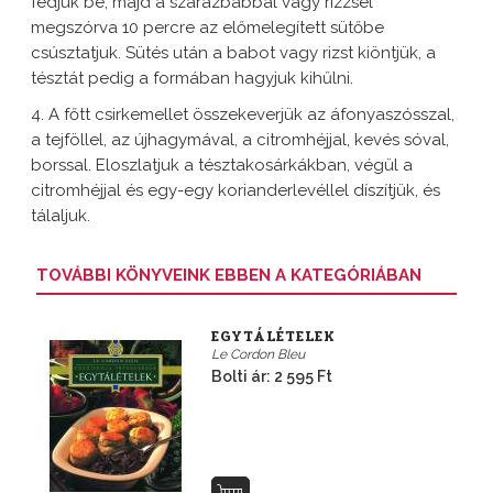
fedjük be, majd a szárazbabbal vagy rizzsel
megszórva 10 percre az előmelegített sütőbe
csúsztatjuk. Sütés után a babot vagy rizst kiöntjük, a
tésztát pedig a formában hagyjuk kihűlni.
4. A főtt csirkemellet összekeverjük az áfonyaszósszal,
a tejföllel, az újhagymával, a citromhéjjal, kevés sóval,
borssal. Eloszlatjuk a tésztakosárkákban, végül a
citromhéjjal és egy-egy korianderlevéllel díszítjük, és
tálaljuk.
TOVÁBBI KÖNYVEINK EBBEN A KATEGÓRIÁBAN
EGYTÁLÉTELEK
Le Cordon Bleu
Bolti ár: 2 595 Ft