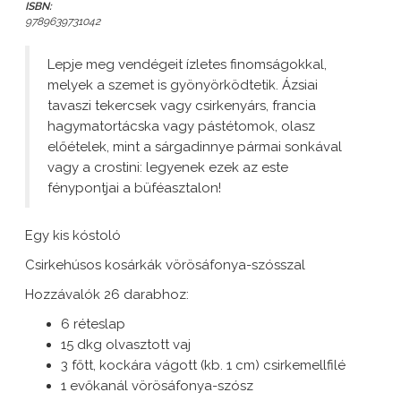
ISBN:
9789639731042
Lepje meg vendégeit ízletes finomságokkal,
melyek a szemet is gyönyörködtetik. Ázsiai
tavaszi tekercsek vagy csirkenyárs, francia
hagymatortácska vagy pástétomok, olasz
előételek, mint a sárgadinnye pármai sonkával
vagy a crostini: legyenek ezek az este
fénypontjai a büféasztalon!
Egy kis kóstoló
Csirkehúsos kosárkák vörösáfonya-szósszal
Hozzávalók 26 darabhoz:
6 réteslap
15 dkg olvasztott vaj
3 főtt, kockára vágott (kb. 1 cm) csirkemellfilé
1 evőkanál vörösáfonya-szósz