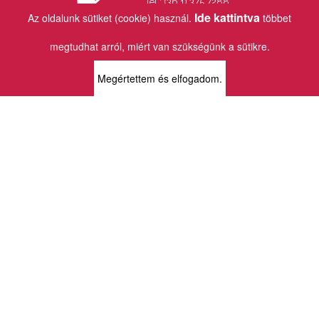
Tel.: (36 1) 375 7288
Fax.: (36 1) 202 7145
Ide kattintva
Az oldalunk sütiket (cookie) használ.
többet
Email:
info@vincekiado.hu
megtudhat arról, miért van szükségünk a sütikre.
BOLTJAINK
Megértettem és elfogadom.
KLAUZÁL13 - KÖNYVESBOLT ÉS
KORTÁRS GALÉRIA
1072 Budapest
Klauzál tér 13
k13info@gmail.com
06-1-413-0731
MÜPA - VINCE KÖNYVESBOLT
1095 Budapest
Komor Marcell u. 1
vince@mupa.hu
+36-1-555-3380
VINCE KÖNYVESBOLT
1013 Budapest
Krisztina krt. 34.
krisztinabolt@vincekiado.hu