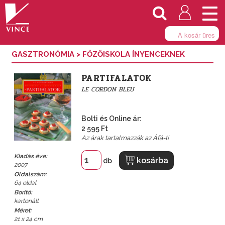
Togg
navi
A kosár üres
GASZTRONÓMIA
>
FŐZŐISKOLA ÍNYENCEKNEK
PARTIFALATOK
LE CORDON BLEU
Bolti és Online ár:
2 595 Ft
Az árak tartalmazzák az Áfá-t!
Kiadás éve:
kosárba
db
2007
Oldalszám:
64 oldal
Borító:
kartonált
Méret:
21 x 24 cm