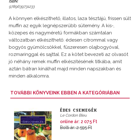
ISBN:
9789639731233
A könnyen elkészíthető, illatos, laza tésztájú, frissen sült
muffin az egyik legnépszerűbb sütemény. A kis-,
közepes és nagyméretű formákban számtalan
változatban elkészíthető: édesen citrommal vagy
bogyós gyümölcsökkel, fűszeresen olajbogyóval,
rozmaringgal és sajttal. Ez a kötet bevezeti az olvasót
jó néhány remek muffin elkészítésének titkába, amit
aztán bátran kínálhat majd minden napszakban és
minden alkalomra.
TOVÁBBI KÖNYVEINK EBBEN A KATEGÓRIÁBAN
ÉDES CSEMEGÉK
Le Cordon Bleu
online ár: 2 075 Ft
Bolti ár: 2 595 Ft