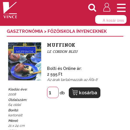
Togg
navi
A kosár üres
GASZTRONÓMIA
>
FŐZŐISKOLA ÍNYENCEKNEK
MUFFINOK
LE CORDON BLEU
Bolti és Online ár:
2 595 Ft
Az árak tartalmazzák az Áfá-t!
Kiadás éve:
kosárba
db
2008
Oldalszám:
64 oldal
Borító:
kartonált
Méret:
21 x 24 cm