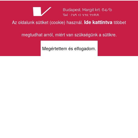
Budapest, Margit krt. 64/b
Tel.: (36 1) 375 7288
Fax.: (36 1) 202 7145
Ide kattintva
Az oldalunk sütiket (cookie) használ.
többet
Email:
info@vincekiado.hu
megtudhat arról, miért van szükségünk a sütikre.
BOLTJAINK
Megértettem és elfogadom.
KLAUZÁL13 - KÖNYVESBOLT ÉS
KORTÁRS GALÉRIA
1072 Budapest
Klauzál tér 13
k13info@gmail.com
06-1-413-0731
MÜPA - VINCE KÖNYVESBOLT
1095 Budapest
Komor Marcell u. 1
vince@mupa.hu
+36-1-555-3380
VINCE KÖNYVESBOLT