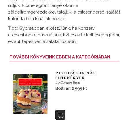
sütjük. Előmelegített tányérokon, a
zöldcitromgerezdekkel tálaljuk, a csicseriborsó-salátát
külön tálban kínáljuk hozzá.
Tipp: Gyorsabban elkészülünk, ha konzerv
csicseriborsót használunk. Ezt csak le kell csepegtetni,
és a 4. lépésben a salátához adni.
TOVÁBBI KÖNYVEINK EBBEN A KATEGÓRIÁBAN
PISKÓTÁK ÉS MÁS
SÜTEMÉNYEK
Le Cordon Bleu
Bolti ár: 2 595 Ft