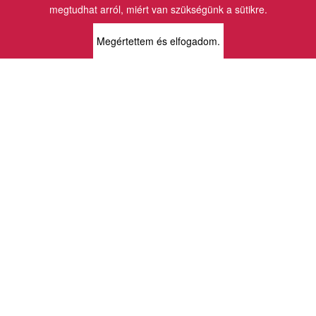
megtudhat arról, miért van szükségünk a sütikre.
BOLTJAINK
Megértettem és elfogadom.
KLAUZÁL13 - KÖNYVESBOLT ÉS
KORTÁRS GALÉRIA
1072 Budapest
Klauzál tér 13
k13info@gmail.com
06-1-413-0731
MÜPA - VINCE KÖNYVESBOLT
1095 Budapest
Komor Marcell u. 1
vince@mupa.hu
+36-1-555-3380
VINCE KÖNYVESBOLT
1013 Budapest
Krisztina krt. 34.
krisztinabolt@vincekiado.hu
+36-1-375-7682