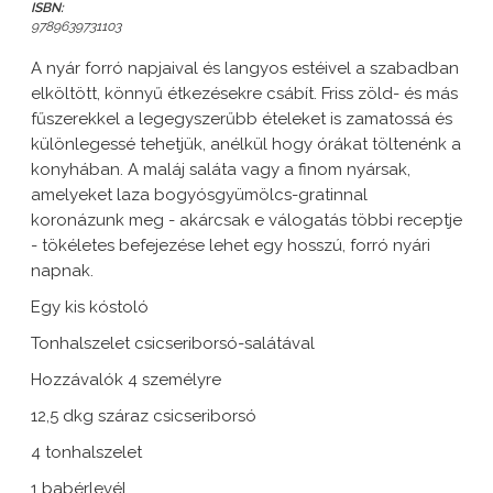
ISBN:
9789639731103
A nyár forró napjaival és langyos estéivel a szabadban
elköltött, könnyű étkezésekre csábít. Friss zöld- és más
fűszerekkel a legegyszerűbb ételeket is zamatossá és
különlegessé tehetjük, anélkül hogy órákat töltenénk a
konyhában. A maláj saláta vagy a finom nyársak,
amelyeket laza bogyósgyümölcs-gratinnal
koronázunk meg - akárcsak e válogatás többi receptje
- tökéletes befejezése lehet egy hosszú, forró nyári
napnak.
Egy kis kóstoló
Tonhalszelet csicseriborsó-salátával
Hozzávalók 4 személyre
12,5 dkg száraz csicseriborsó
4 tonhalszelet
1 babérlevél