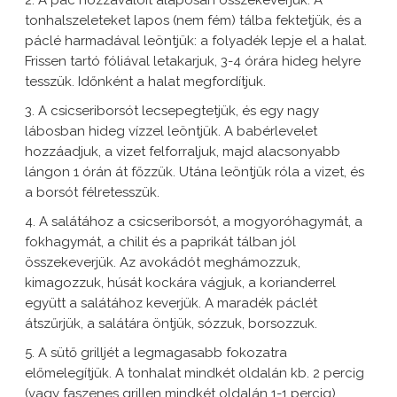
2. A pác hozzávalóit alaposan összekeverjük. A
tonhalszeleteket lapos (nem fém) tálba fektetjük, és a
páclé harmadával leöntjük: a folyadék lepje el a halat.
Frissen tartó fóliával letakarjuk, 3-4 órára hideg helyre
tesszük. Időnként a halat megfordítjuk.
3. A csicseriborsót lecsepegtetjük, és egy nagy
lábosban hideg vízzel leöntjük. A babérlevelet
hozzáadjuk, a vizet felforraljuk, majd alacsonyabb
lángon 1 órán át főzzük. Utána leöntjük róla a vizet, és
a borsót félretesszük.
4. A salátához a csicseriborsót, a mogyoróhagymát, a
fokhagymát, a chilit és a paprikát tálban jól
összekeverjük. Az avokádót meghámozzuk,
kimagozzuk, húsát kockára vágjuk, a korianderrel
együtt a salátához keverjük. A maradék páclét
átszűrjük, a salátára öntjük, sózzuk, borsozzuk.
5. A sütő grilljét a legmagasabb fokozatra
előmelegítjük. A tonhalat mindkét oldalán kb. 2 percig
(vagy faszenes grillen mindkét oldalán 1-1 percig)