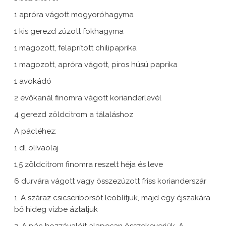
1 apróra vágott mogyoróhagyma
1 kis gerezd zúzott fokhagyma
1 magozott, felaprított chilipaprika
1 magozott, apróra vágott, piros húsú paprika
1 avokádó
2 evőkanál finomra vágott korianderlevél
4 gerezd zöldcitrom a tálaláshoz
A pácléhez:
1 dl olívaolaj
1,5 zöldcitrom finomra reszelt héja és leve
6 durvára vágott vagy összezúzott friss korianderszár
1. A száraz csicseriborsót leöblítjük, majd egy éjszakára
bő hideg vízbe áztatjuk