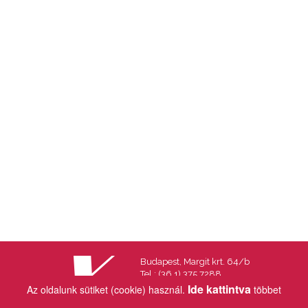
Budapest, Margit krt. 64/b
Tel.: (36 1) 375 7288
Fax.: (36 1) 202 7145
Ide kattintva
Az oldalunk sütiket (cookie) használ.
többet
Email:
info@vincekiado.hu