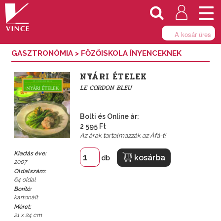
Togg
navi
A kosár üres
GASZTRONÓMIA
>
FŐZŐISKOLA ÍNYENCEKNEK
NYÁRI ÉTELEK
LE CORDON BLEU
Bolti és Online ár:
2 595 Ft
Az árak tartalmazzák az Áfá-t!
Kiadás éve:
kosárba
db
2007
Oldalszám:
64 oldal
Borító:
kartonált
Méret:
21 x 24 cm