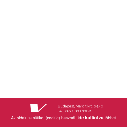
Budapest, Margit krt. 64/b
Tel.: (36 1) 375 7288
Fax.: (36 1) 202 7145
Ide kattintva
Az oldalunk sütiket (cookie) használ.
többet
Email:
info@vincekiado.hu