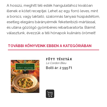
A hosszú, meghitt téli esték hangulatához kiválóan
illenek e kötet receptjei. Lehet az egy forró leves, mint
a borscs, vagy laktató, szalonnás tanyasi húspástétom,
esetleg elegáns bárányérmék feketeribizli-mártással,
és utána gőzölgő gyömbéres rebarbaratorta. Bármit
választunk, évezzük a téli hónapok kulináris örömeit!
TOVÁBBI KÖNYVEINK EBBEN A KATEGÓRIÁBAN
FŐTT TÉSZTÁK
Le Cordon Bleu
Bolti ár: 2 595 Ft