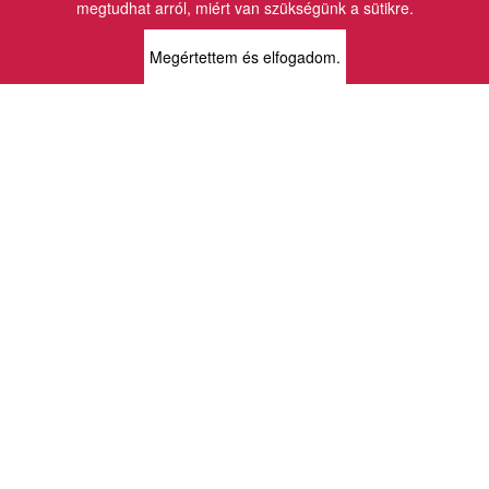
megtudhat arról, miért van szükségünk a sütikre.
BOLTJAINK
Megértettem és elfogadom.
KLAUZÁL13 - KÖNYVESBOLT ÉS
KORTÁRS GALÉRIA
1072 Budapest
Klauzál tér 13
k13info@gmail.com
06-1-413-0731
MÜPA - VINCE KÖNYVESBOLT
1095 Budapest
Komor Marcell u. 1
vince@mupa.hu
+36-1-555-3380
VINCE KÖNYVESBOLT
1013 Budapest
Krisztina krt. 34.
krisztinabolt@vincekiado.hu
+36-1-375-7682