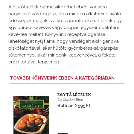
A piskótafélék bármelyike lehet ebéd, vacsora
nagyszerű zárófogása, de a minden alkalomra kiváló
édességek maguk is a középpontba kerülhetnek egy-
egy ünnepi kávézás vagy csupán egyszerű délutáni
kávé-tea mellett. Könyvünk receptválogatása
lehetőséget nyújt arra, hogy vendégeit akár genovai
piskótatortával, akár hűtött, gyömbéres-sárgarépás
süteménnyel, akár mindenki kedvencével, a fekete-
erdei tortával lepje meg.
TOVÁBBI KÖNYVEINK EBBEN A KATEGÓRIÁBAN
EGYTÁLÉTELEK
Le Cordon Bleu
Bolti ár: 2 595 Ft