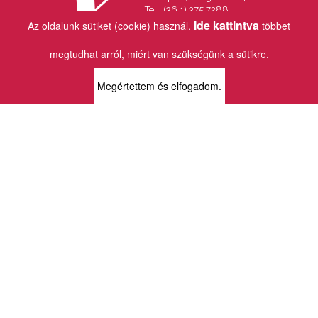
Tel.: (36 1) 375 7288
Fax.: (36 1) 202 7145
Ide kattintva
Az oldalunk sütiket (cookie) használ.
többet
Email:
info@vincekiado.hu
megtudhat arról, miért van szükségünk a sütikre.
BOLTJAINK
Megértettem és elfogadom.
KLAUZÁL13 - KÖNYVESBOLT ÉS
KORTÁRS GALÉRIA
1072 Budapest
Klauzál tér 13
k13info@gmail.com
06-1-413-0731
MÜPA - VINCE KÖNYVESBOLT
1095 Budapest
Komor Marcell u. 1
vince@mupa.hu
+36-1-555-3380
VINCE KÖNYVESBOLT
1013 Budapest
Krisztina krt. 34.