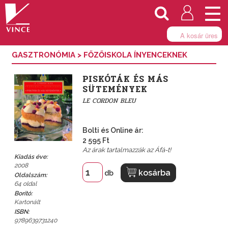
Togg
navi
A kosár üres
GASZTRONÓMIA
>
FŐZŐISKOLA ÍNYENCEKNEK
PISKÓTÁK ÉS MÁS
SÜTEMÉNYEK
LE CORDON BLEU
Bolti és Online ár:
2 595 Ft
Az árak tartalmazzák az Áfá-t!
Kiadás éve:
2008
kosárba
db
Oldalszám:
64 oldal
Borító:
Kartonált
ISBN:
9789639731240