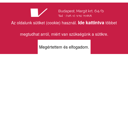
Budapest, Margit krt. 64/b
Tel.: (36 1) 375 7288
Fax.: (36 1) 202 7145
Ide kattintva
Az oldalunk sütiket (cookie) használ.
többet
Email:
info@vincekiado.hu
megtudhat arról, miért van szükségünk a sütikre.
BOLTJAINK
Megértettem és elfogadom.
KLAUZÁL13 - KÖNYVESBOLT ÉS
KORTÁRS GALÉRIA
1072 Budapest
Klauzál tér 13
k13info@gmail.com
06-1-413-0731
MÜPA - VINCE KÖNYVESBOLT
1095 Budapest
Komor Marcell u. 1
vince@mupa.hu
+36-1-555-3380
VINCE KÖNYVESBOLT