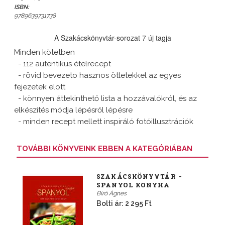
ISBN:
9789639731738
A Szakácskönyvtár-sorozat 7 új tagja
Minden kötetben
- 112 autentikus ételrecept
- rövid bevezeto hasznos ötletekkel az egyes
fejezetek elott
- könnyen áttekinthető lista a hozzávalókról, és az
elkészítés módja lépésről lépésre
- minden recept mellett inspiráló fotóillusztrációk
TOVÁBBI KÖNYVEINK EBBEN A KATEGÓRIÁBAN
SZAKÁCSKÖNYVTÁR -
SPANYOL KONYHA
Bíró Ágnes
Bolti ár: 2 295 Ft