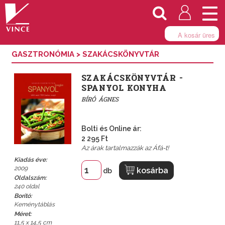
Togg
navi
A kosár üres
GASZTRONÓMIA
>
SZAKÁCSKÖNYVTÁR
SZAKÁCSKÖNYVTÁR -
SPANYOL KONYHA
BÍRÓ ÁGNES
Bolti és Online ár:
2 295 Ft
Az árak tartalmazzák az Áfá-t!
Kiadás éve:
2009
kosárba
db
Oldalszám:
240 oldal
Borító:
Keménytáblás
Méret:
11,5 x 14,5 cm