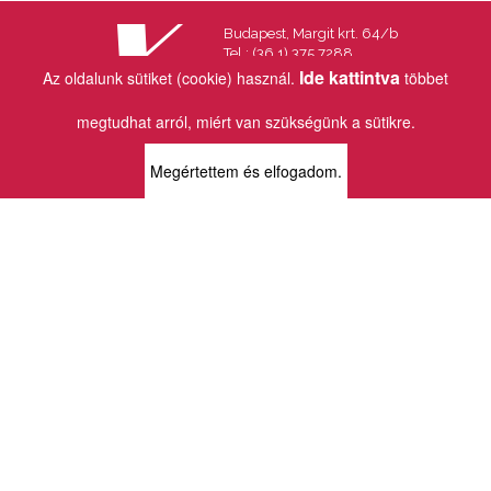
Budapest, Margit krt. 64/b
Tel.: (36 1) 375 7288
Fax.: (36 1) 202 7145
Ide kattintva
Az oldalunk sütiket (cookie) használ.
többet
Email:
info@vincekiado.hu
megtudhat arról, miért van szükségünk a sütikre.
BOLTJAINK
Megértettem és elfogadom.
KLAUZÁL13 - KÖNYVESBOLT ÉS
KORTÁRS GALÉRIA
1072 Budapest
Klauzál tér 13
k13info@gmail.com
06-1-413-0731
MÜPA - VINCE KÖNYVESBOLT
1095 Budapest
Komor Marcell u. 1
vince@mupa.hu
+36-1-555-3380
VINCE KÖNYVESBOLT
1013 Budapest