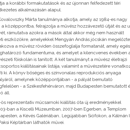
ja a korábbi formakutatások és az újonnan felfedezett téri
tkezetes alkalmazásán alapul.
Kovalovszky Márta tanulmánya alkotja, amely az 1984-es nagy
zi a középpontba, felrajzolja a művész hozzávezető útját és az 
vét, rámutatva azokra a mások által akkor még nem használt
eti eszközökre, amelyekkel Mengyán András jócskán megelőzte
lakozva a művész röviden összefoglalja formatanát, amely egé
határozó fundamentuma, és amelyet a kilencvenes években 
zeti főiskolán is tanított. A két tanulmányt a művész életrajzi
csoportos kiállításainak listája, valamint a művészetére vonatko
íti ki. A könyv bőséges és színvonalas reprodukciós anyaga
pályáról, amelynek középpontjában - a pályát bemutató
felelően - a Székesfehérváron, majd Budapesten bemutatott 
ó áll.
ös reprezentatív műcsarnoki kiállítás óta új eredményekkel
003-ban a Kiscelli Múzeumban, 2007-ben Egerben, a Templom
apesten, a Kévés Galériában.. Legújabban Siófokon, a Kálmán 
ksi Képtárban láthatók művei.