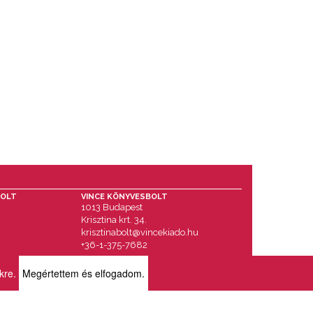
BOLT
VINCE KÖNYVESBOLT
1013 Budapest
Krisztina krt. 34.
krisztinabolt@vincekiado.hu
+36-1-375-7682
ikre.
Megértettem és elfogadom.
RÓLUNK