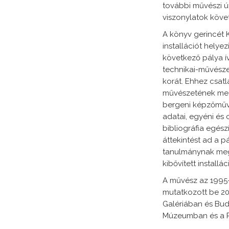
további művészi út
viszonylatok köve
A könyv gerincét 
installációt helye
következő pálya í
technikai-művész
korát. Ehhez csat
művészetének meg
bergeni képzőművés
adatai, egyéni és 
bibliográfia egész
áttekintést ad a 
tanulmánynak meg
kibővített installáci
A művész az 1995-
mutatkozott be 2
Galériában és Bud
Múzeumban és a Pa