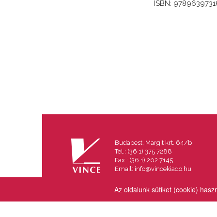
ISBN: 9789639731
Budapest, Margit krt. 64/b
Tel.: (36 1) 375 7288
Fax.: (36 1) 202 7145
Email:
info@vincekiado.hu
Az oldalunk sütiket (cookie) hasz