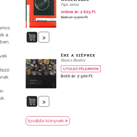
Fajó János
online ár: 2 625 Ft
Bolti ár: 3 500 Ft
zámos
ek a
iben,
ÉHE A SZÉPNEK
évek
Basics Beatrix
UTOLSÓ PÉLDÁNYOK
ztező
Bolti ár: 2 500 Ft
nnak
r-
uk,
további könyvek