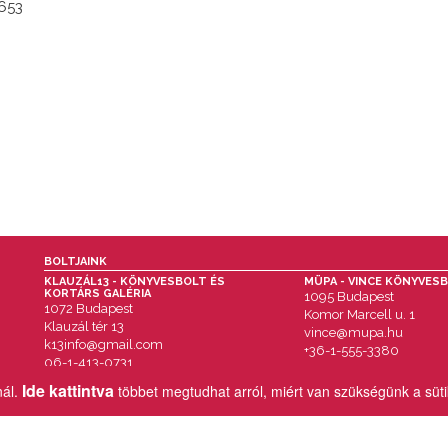
653
BOLTJAINK
KLAUZÁL13 - KÖNYVESBOLT ÉS
MÜPA - VINCE KÖNYVES
KORTÁRS GALÉRIA
1095 Budapest
1072 Budapest
Komor Marcell u. 1
Klauzál tér 13
vince@mupa.hu
k13info@gmail.com
+36-1-555-3380
06-1-413-0731
Ide kattintva
nál.
többet megtudhat arról, miért van szükségünk a süt
MENÜ
IMPRESSZUM
AKCIÓK