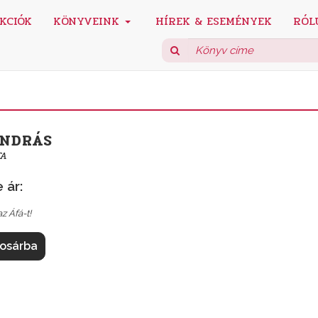
KCIÓK
KÖNYVEINK
HÍREK & ESEMÉNYEK
RÓL
ANDRÁS
TA
 ár:
z Áfá-t!
osárba