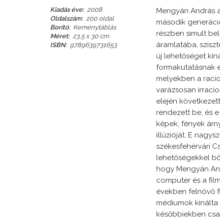
Kiadás éve:
2008
Mengyán András a
Oldalszám:
200 oldal
második generáció
Borító:
Keménytáblás
részben simult bele
Méret:
23,5 x 30 cm
áramlatába, szisz
ISBN:
9789639731653
új lehetőséget kín
formakutatásnak e
melyekben a racio
varázsosan irracio
elején következet
rendezett be, és e
képek, fények árny
illúzióját. E nagy
székesfehérvári Cs
lehetőségekkel bő
hogy Mengyán Andr
computer és a fil
években felnövő fi
médiumok kínálta 
későbbiekben csak