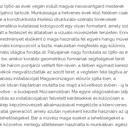
z l960-as évek végén indult magyar neoavantgárd mesterek
jához tartozik. Munkássága a hetvenes évek első felében csak
 a konstruktivista ihletésű strukturális-szeriális törekvések
tematikus kutatással kidolgozott egy olyan formatant, amely s
ált a festészet és általában a vizuális művészetek területén. Enn
redményeit elsőként ő maga használta fel egyéni hangú műve
nális kompozíciót a tiszta, makulátlan megfestés egy különös,
nális világba fordítja át. Pályájának nagy fordulata az l980-as 
t be, amikor korábbi geometrikus formáinak segítségével teret
 tér három pontjáról vetített film révén, a térben egymást keres
ékok megváltoztatták az adott teret, a végtelen felé tágítva a
szabású installációját Magyarországon először 1984-ben, a
ók István Képtárban mutatta be, majd a következő évben - új té
vítve - a budapesti Műcsarnokban. Ma egyre világosabban látj
ás az installációjában felvetett kérdésekkel és különösen a
mkép képzőművészeti alkalmazásával megelőzte a kilencvenes
atal generációt, amely azután nyelvként kezdte használni az új
lehetőségeket. Bár a művész maga ezeket a lehetőségeket a
 közvetve, mintegy áttételesen használta ki munkáiban, egész