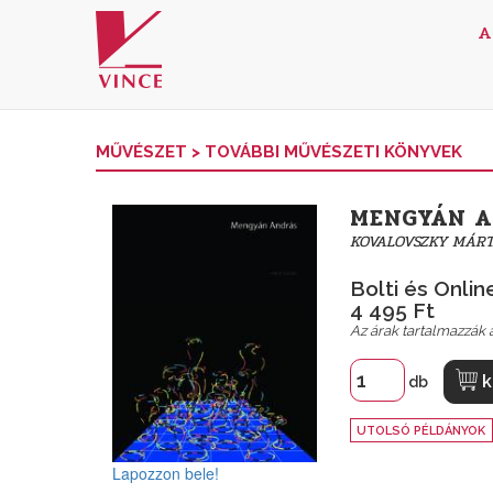
A
MŰVÉSZET
>
TOVÁBBI MŰVÉSZETI KÖNYVEK
MENGYÁN 
KOVALOVSZKY MÁR
Bolti és Online
4 495 Ft
Az árak tartalmazzák a
k
db
UTOLSÓ PÉLDÁNYOK
Lapozzon bele!