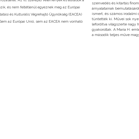
szenvedés és kitartás finom
özik, és nem feltétlenül egyeznek meg az Európai
árnyalatainak bemutatásáró
ismert, és számos irodalmi dí
tatási és Kulturális Végrehajtó Ügynökség (EACEA)
tüntették ki. Művei sok nye
l. Sem az Európai Unió, sem az EACEA nem vonható
lefordítva világszerte nagy 
gyakoroltak. A Maria H. em
a második teljes műve magy