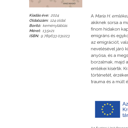
Kiadás éve:
2024
A
Maria H. emléke
Oldalszám:
124 oldal
akiknek sorsa a m
Borító:
keménytáblás
finom hidakon kap
Méret:
13.5x21
emigráns és egykori
ISBN:
9 789633 031223
az emigrációt, va
nevelésével járó k
anyósa, és a megs
borzalmak, majd a
emlékei kísértik. K
történetét, érzék
trauma és a múlt é
Az Európai Unió finanszí