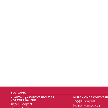
BOLTJAINK
KLAUZÁL13 - KÖNYVESBOLT ÉS
MÜPA - VINCE KÖNYVES
KORTÁRS GALÉRIA
1095 Budapest
1072 Budapest
Komor Marcell u. 1