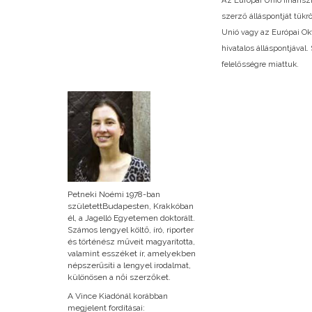
szerző álláspontját tükr
Unió vagy az Európai Ok
hivatalos álláspontjáva
felelősségre miattuk.
Petneki Noémi 1978-ban
születettBudapesten, Krakkóban
él, a Jagelló Egyetemen doktorált.
Számos lengyel költő, író, riporter
és történész műveit magyarította,
valamint esszéket ír, amelyekben
népszerűsíti a lengyel irodalmat,
különösen a női szerzőket.
A Vince Kiadónál korábban
megjelent fordításai: