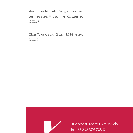
Weronika Murek: Déligyümölcs-
termesztés Micsurin-módszerrel
(2018)
Olga Tokarczuk: Bizarr történetek
(2019)
Budapest, Margit krt. 64/b
Tel.: (36 1) 375 7288