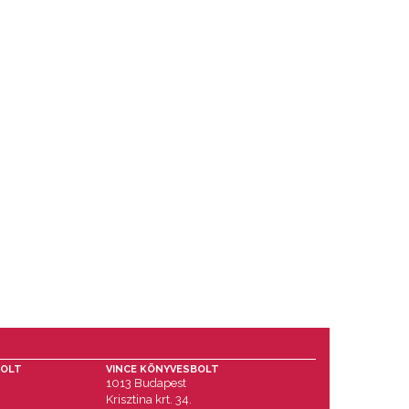
BOLT
VINCE KÖNYVESBOLT
1013 Budapest
Krisztina krt. 34.