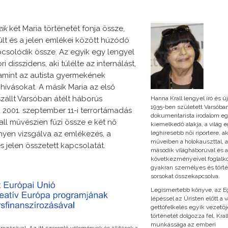
zik
két Maria történetét fonja össze,
últ és a jelen emlékei között húzódó
csolódik össze. Az egyik egy lengyel
 disszidens, aki túlélte az internálást,
lamint az autista gyermekének
ihívásokat. A másik Maria az első
zállt Varsóban átélt háborús
Hanna Krall lengyel író és új
1935-ben született Varsóban
 2001. szeptember 11-i terrortámadás
dokumentarista irodalom eg
rall művészien fűzi össze e két nő
kiemelkedő alakja, a világ 
enyen vizsgálva az emlékezés, a
leghíresebb női riportere, ak
műveiben a holokauszttal, a
s jelen összetett kapcsolatát.
második világháborúval és 
következményeivel foglalko
gyakran személyes és tört
sorsokat összekapcsolva.
Legismertebb könyve, az E
lépéssel az Úristen előtt a v
gettófelkelés egyik vezető
történetét dolgozza fel. Kral
munkássága az emberi
rozásával. Az itt szereplő vélemények és állítások a