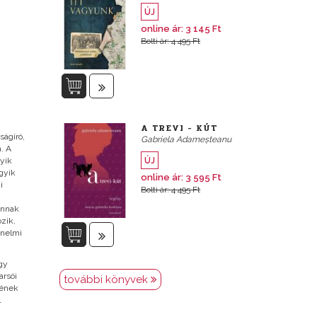
ÚJ
online ár: 3 145 Ft
Bolti ár: 4 495 Ft
A TREVI - KÚT
ságíró,
Gabriela Adameșteanu
. A
yik
ÚJ
egyik
online ár: 3 595 Ft
i
Bolti ár: 4 495 Ft
annak
zik,
énelmi
gy
arsói
további könyvek
jének
l