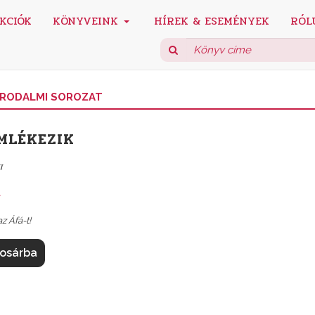
KCIÓK
KÖNYVEINK
HÍREK & ESEMÉNYEK
RÓL
GIRODALMI SOROZAT
EMLÉKEZIK
I
t
z Áfá-t!
osárba