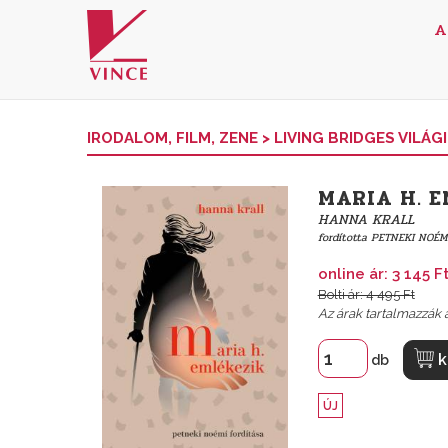
A
IRODALOM, FILM, ZENE
>
LIVING BRIDGES VILÁ
MARIA H. 
HANNA KRALL
fordította
PETNEKI NOÉM
online ár: 3 145 F
Bolti ár: 4 495 Ft
Az árak tartalmazzák a
k
db
ÚJ