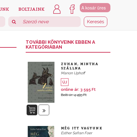
A kosár üres
UNK
BOLTJAINK
TOVÁBBI KÖNYVEINK EBBEN A
KATEGÓRIÁBAN
ZUHAN, MINTHA
SZÁLLNA
Manon Uphoff
ÚJ
online ár: 3 595 Ft
Bolti ár: 4 495 Ft
MÉG ITT VAGYUNK
Esther Safran Foer