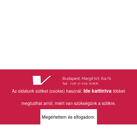
Budapest, Margit krt. 64/b
Tel.: (36 1) 375 7288
Fax.: (36 1) 202 7145
Ide kattintva
Az oldalunk sütiket (cookie) használ.
többet
Email:
info@vincekiado.hu
megtudhat arról, miért van szükségünk a sütikre.
BOLTJAINK
Megértettem és elfogadom.
KLAUZÁL13 - KÖNYVESBOLT ÉS
KORTÁRS GALÉRIA