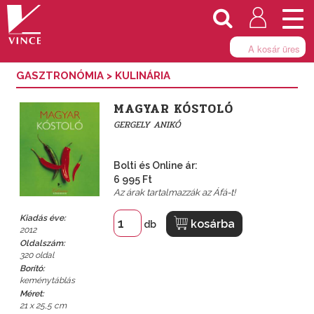
Togg
navi
A kosár üres
GASZTRONÓMIA
>
KULINÁRIA
MAGYAR KÓSTOLÓ
GERGELY ANIKÓ
Bolti és Online ár:
6 995 Ft
Az árak tartalmazzák az Áfá-t!
Kiadás éve:
kosárba
db
2012
Oldalszám:
320 oldal
Borító:
keménytáblás
Méret:
21 x 25,5 cm