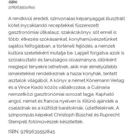
ISBN:
9789639552845
A rendkívül eredeti, színvonalas képanyaggal illusztrált
kötet ínycsiklandó receptekkel fűszerezett
gasztronómiai útikalauz, szakácskönyv, sőt ennél is
több: étkezési szokásainkat, konyhaművészetünket
sajátos felfogásban, a történeti fejlődés, a nemzeti
kultúra szeleteként mutatja be. Lapjait forgatva azok is
szórakoztató és tanulságos olvasmányra, időnként
meglepő tényekre lelhetnek, akik már elmélyültebb
ismeretekkel rendelkeznek a hazai konyhák, terített
asztalok világából. A könyv a német Könemann Verlag
és a Vince Kiadó közös vállalkozása, a Culinaria
nemzetközi gasztronómiai sorozat tagja. Kapható
angol, német és francia nyelven is. Kitűnő ajándék a
családnak és a külföldi barátoknak, üzletfeleknek. A
színpompás képeket Christoph Büschel és Ruprecht
Stempell fotóművészek készítették.
ISBN: 9789639552845