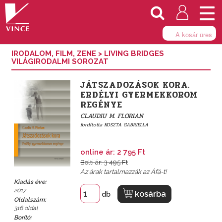
Togg
navi
A kosár üres
IRODALOM, FILM, ZENE
>
LIVING BRIDGES
VILÁGIRODALMI SOROZAT
JÁTSZADOZÁSOK KORA.
ERDÉLYI GYERMEKKOROM
REGÉNYE
CLAUDIU M. FLORIAN
fordította
KOSZTA GABRIELLA
online ár: 2 795 Ft
Bolti ár: 3 495 Ft
Az árak tartalmazzák az Áfá-t!
Kiadás éve:
2017
kosárba
db
Oldalszám:
316 oldal
Borító: