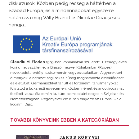
diskurzusok. Közben pedig recseg a háttérben a
Szabad Európa, és a mindennapokat egyszerre
határozza meg Willy Brandt és Nicolae Ceauşescu
hangja…
Claudiu M. Florian
1969-ben Romániában született. Tizenegy éves
koráig nagyszüleinél, a Brassó megyei Kőhalomban (Rupea)
nevelkedett, erdélyi szász-román vegyes családban. A gyerekkori
élmények, a nemzetiségi sokszínűség meghatározta érdeklődését
és életútját. Germanisztikát tanult és történelmi tanulmányokat
folytatott a bukaresti egyetemen, közben német és angol irodalmat
fordított. 2002 óta román kultúrdiplomataként dolgozik Svájcban és
Németországban. Regényével 2016-ban elnyerte az Európai Unió
Irodalmi Díját.
TOVÁBBI KÖNYVEINK EBBEN A KATEGÓRIÁBAN
JAKUB KÖNYVEI