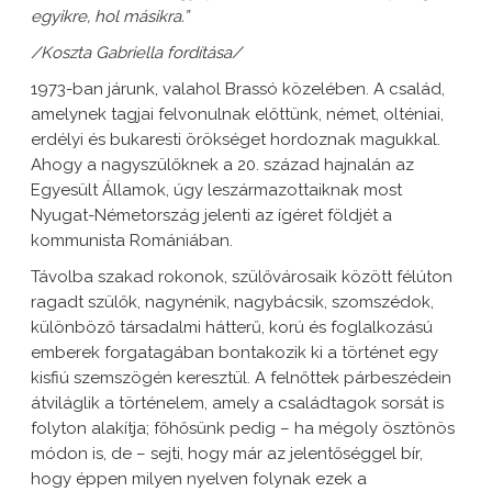
egyikre, hol másikra.”
/Koszta Gabriella fordítása/
1973-ban járunk, valahol Brassó közelében. A család,
amelynek tagjai felvonulnak előttünk, német, olténiai,
erdélyi és bukaresti örökséget hordoznak magukkal.
Ahogy a nagyszülőknek a 20. század hajnalán az
Egyesült Államok, úgy leszármazottaiknak most
Nyugat-Németország jelenti az ígéret földjét a
kommunista Romániában.
Távolba szakad rokonok, szülővárosaik között félúton
ragadt szülők, nagynénik, nagybácsik, szomszédok,
különböző társadalmi hátterű, korú és foglalkozású
emberek forgatagában bontakozik ki a történet egy
kisfiú szemszögén keresztül. A felnőttek párbeszédein
átviláglik a történelem, amely a családtagok sorsát is
folyton alakítja; főhősünk pedig – ha mégoly ösztönös
módon is, de – sejti, hogy már az jelentőséggel bír,
hogy éppen milyen nyelven folynak ezek a