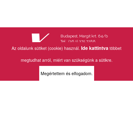
Budapest, Margit krt. 64/b
Tel.: (36 1) 375 7288
Fax.: (36 1) 202 7145
Ide kattintva
Az oldalunk sütiket (cookie) használ.
többet
Email:
info@vincekiado.hu
megtudhat arról, miért van szükségünk a sütikre.
BOLTJAINK
Megértettem és elfogadom.
KLAUZÁL13 - KÖNYVESBOLT ÉS
KORTÁRS GALÉRIA
1072 Budapest
Klauzál tér 13
k13info@gmail.com
06-1-413-0731
MÜPA - VINCE KÖNYVESBOLT
1095 Budapest
Komor Marcell u. 1