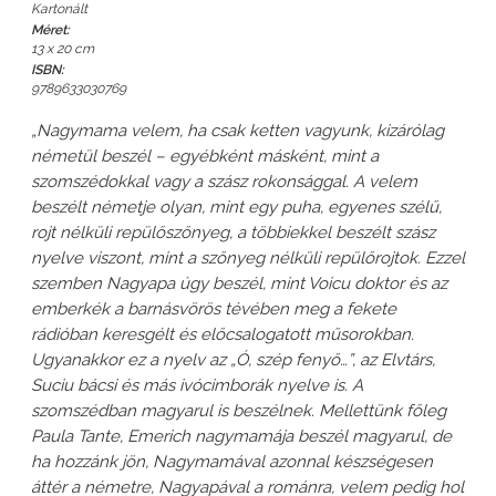
Kartonált
Méret:
13 x 20 cm
ISBN:
9789633030769
„Nagymama velem, ha csak ketten vagyunk, kizárólag
németül beszél – egyébként másként, mint a
szomszédokkal vagy a szász rokonsággal. A velem
beszélt németje olyan, mint egy puha, egyenes szélű,
rojt nélküli repülőszőnyeg, a többiekkel beszélt szász
nyelve viszont, mint a szőnyeg nélküli repülőrojtok. Ezzel
szemben Nagyapa úgy beszél, mint Voicu doktor és az
emberkék a barnásvörös tévében meg a fekete
rádióban keresgélt és előcsalogatott műsorokban.
Ugyanakkor ez a nyelv az „Ó, szép fenyő…”, az Elvtárs,
Suciu bácsi és más ivócimborák nyelve is. A
szomszédban magyarul is beszélnek. Mellettünk főleg
Paula Tante, Emerich nagymamája beszél magyarul, de
ha hozzánk jön, Nagymamával azonnal készségesen
áttér a németre, Nagyapával a románra, velem pedig hol