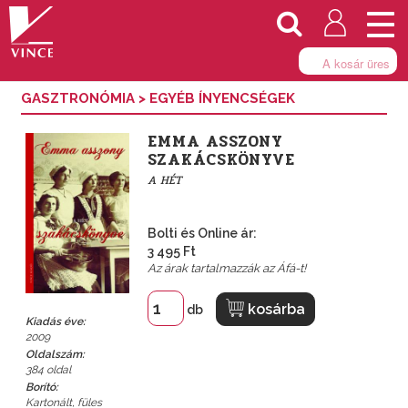
Togg
navi
A kosár üres
GASZTRONÓMIA
>
EGYÉB ÍNYENCSÉGEK
EMMA ASSZONY
SZAKÁCSKÖNYVE
A HÉT
Bolti és Online ár:
3 495 Ft
Az árak tartalmazzák az Áfá-t!
kosárba
db
Kiadás éve:
2009
Oldalszám:
384 oldal
Borító:
Kartonált, füles