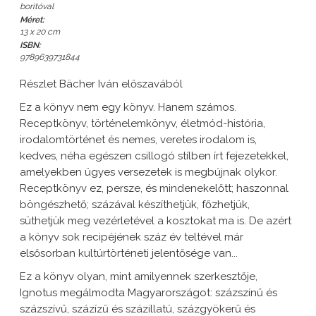
boritóval
Méret:
13 x 20 cm
ISBN:
9789639731844
Részlet Bächer Iván előszavából
Ez a könyv nem egy könyv. Hanem számos.
Receptkönyv, történelemkönyv, életmód-história,
irodalomtörténet és nemes, veretes irodalom is,
kedves, néha egészen csillogó stílben írt fejezetekkel,
amelyekben ügyes versezetek is megbújnak olykor.
Receptkönyv ez, persze, és mindenekelőtt; haszonnal
böngészhető; százával készíthetjük, főzhetjük,
süthetjük meg vezérletével a kosztokat ma is. De azért
a könyv sok recipéjének száz év teltével már
elsősorban kultúrtörténeti jelentősége van...
Ez a könyv olyan, mint amilyennek szerkesztője,
Ignotus megálmodta Magyarországot: százszínű és
százszívű, százízű és százillatú, százgyökerű és