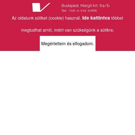
Budapest, Margit krt. 64/b
Tel.: (36 1) 375 7288
Fax.: (36 1) 202 7145
Ide kattintva
Az oldalunk sütiket (cookie) használ.
többet
Email:
info@vincekiado.hu
megtudhat arról, miért van szükségünk a sütikre.
BOLTJAINK
Megértettem és elfogadom.
KLAUZÁL13 - KÖNYVESBOLT ÉS
KORTÁRS GALÉRIA
1072 Budapest
Klauzál tér 13
k13info@gmail.com
06-1-413-0731
MÜPA - VINCE KÖNYVESBOLT
1095 Budapest
Komor Marcell u. 1
vince@mupa.hu
+36-1-555-3380
VINCE KÖNYVESBOLT
1013 Budapest