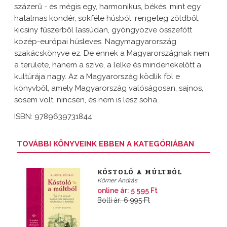
százerű - és mégis egy, harmonikus, békés, mint egy
hatalmas kondér, sokféle húsból, rengeteg zöldből,
kicsiny fűszerből lassúdan, gyöngyözve összefőtt
közép-európai húsleves. Nagymagyarország
szakácskönyve ez. De ennek a Magyarországnak nem
a területe, hanem a szíve, a lelke és mindenekelőtt a
kultúrája nagy. Az a Magyarország ködlik föl e
könyvből, amely Magyarország valóságosan, sajnos,
sosem volt, nincsen, és nem is lesz soha.
ISBN: 9789639731844
TOVÁBBI KÖNYVEINK EBBEN A KATEGÓRIÁBAN
KÓSTOLÓ A MÚLTBÓL
Körner András
online ár: 5 595 Ft
Bolti ár: 6 995 Ft