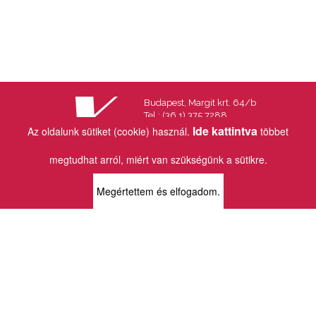
Budapest, Margit krt. 64/b
Tel.: (36 1) 375 7288
Fax.: (36 1) 202 7145
Ide kattintva
Az oldalunk sütiket (cookie) használ.
többet
Email:
info@vincekiado.hu
megtudhat arról, miért van szükségünk a sütikre.
BOLTJAINK
Megértettem és elfogadom.
KLAUZÁL13 - KÖNYVESBOLT ÉS
KORTÁRS GALÉRIA
1072 Budapest
Klauzál tér 13
k13info@gmail.com
06-1-413-0731
MÜPA - VINCE KÖNYVESBOLT