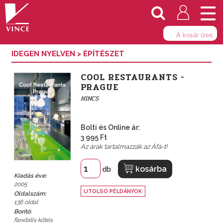
Togg
navi
A kosár üres
IDEGEN NYELVEN
>
ÉPÍTÉSZET
COOL RESTAURANTS -
PRAGUE
NINCS
Bolti és Online ár:
3 995 Ft
Az árak tartalmazzák az Áfá-t!
kosárba
db
Kiadás éve:
2005
UTOLSÓ PÉLDÁNYOK
Oldalszám:
136 oldal
Borító:
flexibilis kötés