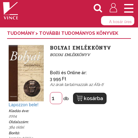
Togg
navi
A kosár üres
TUDOMÁNY
>
TOVÁBBI TUDOMÁNYOS KÖNYVEK
BOLYAI EMLÉKKÖNYV
BOLYAI EMLÉKKÖNYV
Bolti és Online ár:
3 995 Ft
Az árak tartalmazzák az Áfá-t!
kosárba
db
Lapozzon bele!
Kiadás éve:
2004
Oldalszám:
384 oldal
Borító: