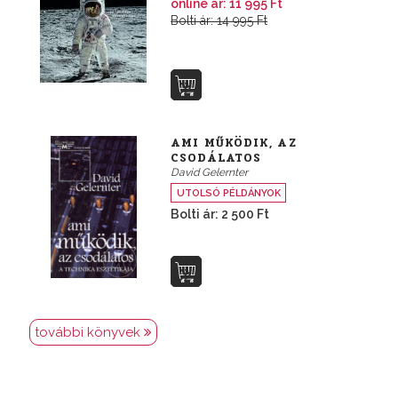
online ár: 11 995 Ft
Bolti ár: 14 995 Ft
AMI MŰKÖDIK, AZ
CSODÁLATOS
David Gelernter
UTOLSÓ PÉLDÁNYOK
Bolti ár: 2 500 Ft
további könyvek