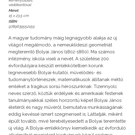
keménytáblás,
védőborítóval
Méret:
15 x 23,5 cm
ISBN:
9789639552159
A magyar tudomány máig legnagyobb alakja az új
világot megálmodó, a nemeuklideszi geometriát
megteremtő Bolyai János (1802-1860). Ma számos
intézmény, iskola viseli a nevét. A születése 200.
évfordulójára készült emlékkötetben korunk
legnevesebb Bolyai-kutatói, művelődés- és
tudománytörténészek, matematikusok állítanak méltó
emléket a tragikus sorsú héroszunknak. Tizennyolc
neves szerző, köztük erdélyiek és amerikaiak festenek
tanulmányaikkal széles horizontú képet Bolyai János
életéről és nagy művéről, bemutatva munkásságának
eddig kevéssé ismert szegmenseit is. Láttatják, miként
épült tovább, mivé terebélyesedett a Bolyai teremtette
új világ. A Bolyai-emlékkönyv kiemelkedik az évforduló
alkalmából megjelent kiadványok közül szakmai