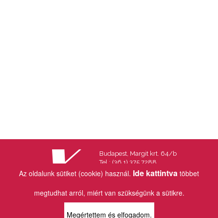
Budapest, Margit krt. 64/b
Tel.: (36 1) 375 7288
Fax.: (36 1) 202 7145
Ide kattintva
Az oldalunk sütiket (cookie) használ.
többet
Email:
info@vincekiado.hu
megtudhat arról, miért van szükségünk a sütikre.
BOLTJAINK
Megértettem és elfogadom.