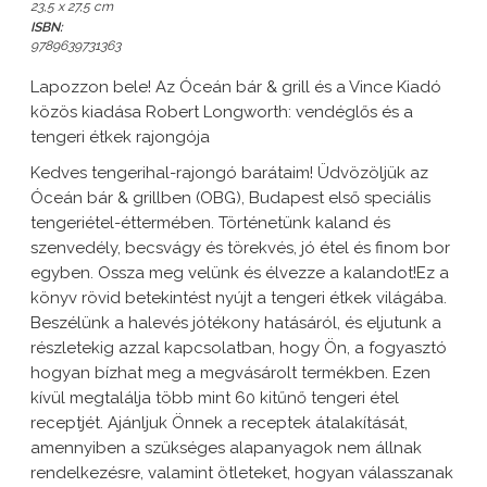
23,5 x 27,5 cm
ISBN:
9789639731363
Lapozzon bele! Az Óceán bár & grill és a Vince Kiadó
közös kiadása Robert Longworth: vendéglős és a
tengeri étkek rajongója
Kedves tengerihal-rajongó barátaim! Üdvözöljük az
Óceán bár & grillben (OBG), Budapest első speciális
tengeriétel-éttermében. Történetünk kaland és
szenvedély, becsvágy és törekvés, jó étel és finom bor
egyben. Ossza meg velünk és élvezze a kalandot!Ez a
könyv rövid betekintést nyújt a tengeri étkek világába.
Beszélünk a halevés jótékony hatásáról, és eljutunk a
részletekig azzal kapcsolatban, hogy Ön, a fogyasztó
hogyan bízhat meg a megvásárolt termékben. Ezen
kívül megtalálja több mint 60 kitűnő tengeri étel
receptjét. Ajánljuk Önnek a receptek átalakítását,
amennyiben a szükséges alapanyagok nem állnak
rendelkezésre, valamint ötleteket, hogyan válasszanak