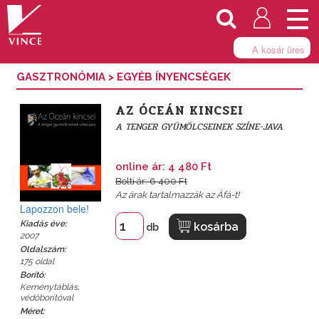
Togg
navi
A kosár üres
GASZTRONÓMIA
>
EGYÉB ÍNYENCSÉGEK
AZ ÓCEÁN KINCSEI
A TENGER GYÜMÖLCSEINEK SZÍNE-JAVA
online ár: 4 480 Ft
Bolti ár: 6 400 Ft
Az árak tartalmazzák az Áfá-t!
Lapozzon bele!
Kiadás éve:
kosárba
db
2007
Oldalszám:
175 oldal
Borító:
Keménytáblás,
védőborítóval
Méret: