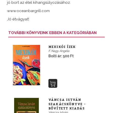
jó bort az étel kihangsúlyozásához.
www.oceanbargrill.com
Jó étvágyat!
TOVÁBBI KÖNYVEINK EBBEN A KATEGÓRIÁBAN
MEXIKÓI ÍZEK
F. Nagy Angéla
Bolti ár: 500 Ft
VÁNCSA ISTVÁN
SZAKÁCSKÖNYVE -
BŐVÍTETT KIADÁS
Váncsa István