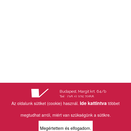
Budapest, Margit krt. 64/b
Tel.: (36 1) 375 7288
Fax.: (36 1) 202 7145
Ide kattintva
Az oldalunk sütiket (cookie) használ.
többet
Email:
info@vincekiado.hu
megtudhat arról, miért van szükségünk a sütikre.
BOLTJAINK
Megértettem és elfogadom.