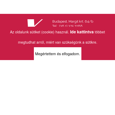
Budapest, Margit krt. 64/b
Tel.: (36 1) 375 7288
Fax.: (36 1) 202 7145
Ide kattintva
Az oldalunk sütiket (cookie) használ.
többet
Email:
info@vincekiado.hu
megtudhat arról, miért van szükségünk a sütikre.
BOLTJAINK
Megértettem és elfogadom.
KLAUZÁL13 - KÖNYVESBOLT ÉS
KORTÁRS GALÉRIA
1072 Budapest
Klauzál tér 13
k13info@gmail.com
06-1-413-0731
MÜPA - VINCE KÖNYVESBOLT
1095 Budapest
Komor Marcell u. 1
vince@mupa.hu
+36-1-555-3380