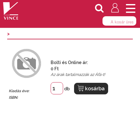
Togg
navi
A kosár üres
>
Bolti és Online ár:
0 Ft
Az árak tartalmazzák az Áfá-t!
kosárba
db
Kiadás éve:
ISBN: