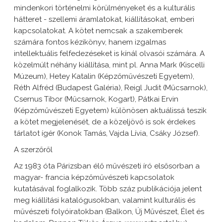
mindenkori történelmi körülményeket és a kulturális
hátteret - szellemi áramlatokat, kiállításokat, emberi
kapcsolatokat. A kötet nemcsak a szakemberek
számára fontos kézikönyv, hanem izgalmas
intellektuális felfedezéseket is kínál olvasói számára. A
közelmúlt néhány kiállítása, mint pl. Anna Mark (Kiscelli
Múzeum), Hetey Katalin (Képzőművészeti Egyetem),
Réth Alfréd (Budapest Galéria), Reigl Judit (Műcsarnok),
Csernus Tibor (Műcsarnok, Kogart), Pátkai Ervin
(Képzőművészeti Egyetem) különösen aktuálissá teszik
a kötet megjelenését, de a közeljövő is sok érdekes
tárlatot ígér (Konok Tamás, Vajda Lívia, Csáky József).
A szerzőről
Az 1983 óta Párizsban élő művészeti író elsősorban a
magyar- francia képzőművészeti kapcsolatok
kutatásával foglalkozik. Több száz publikációja jelent
meg kiállítási katalógusokban, valamint kulturális és
művészeti folyóiratokban (Balkon, Új Művészet, Élet és