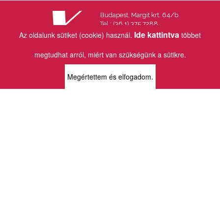
Budapest, Margit krt. 64/b
Tel.: (36 1) 375 7288
Fax.: (36 1) 202 7145
Ide kattintva
Az oldalunk sütiket (cookie) használ.
többet
Email:
info@vincekiado.hu
megtudhat arról, miért van szükségünk a sütikre.
BOLTJAINK
Megértettem és elfogadom.
KLAUZÁL13 - KÖNYVESBOLT ÉS
KORTÁRS GALÉRIA
1072 Budapest
Klauzál tér 13
k13info@gmail.com
06-1-413-0731
MÜPA - VINCE KÖNYVESBOLT
1095 Budapest
Komor Marcell u. 1
vince@mupa.hu
+36-1-555-3380
VINCE KÖNYVESBOLT
1013 Budapest