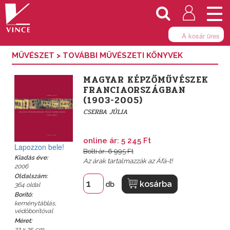
Togg
navi
A kosár üres
MŰVÉSZET
>
TOVÁBBI MŰVÉSZETI KÖNYVEK
MAGYAR KÉPZŐMŰVÉSZEK
FRANCIAORSZÁGBAN
(1903-2005)
CSERBA JÚLIA
online ár: 5 245 Ft
Lapozzon bele!
Bolti ár: 6 995 Ft
Kiadás éve:
Az árak tartalmazzák az Áfá-t!
2006
Oldalszám:
kosárba
db
364 oldal
Borító:
keménytáblás,
védőborítóval
Méret:
22 x 25 cm