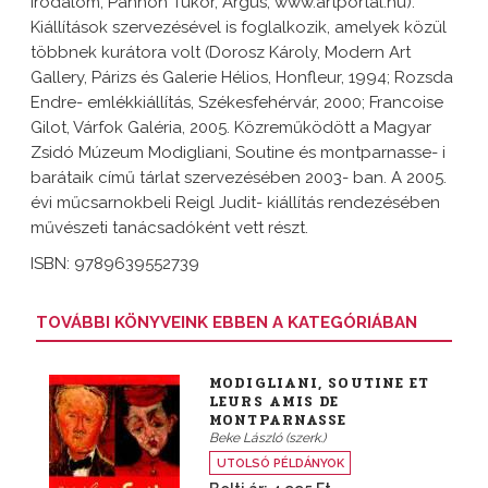
Irodalom, Pannon Tükör, Árgus, www.artportal.hu).
Kiállítások szervezésével is foglalkozik, amelyek közül
többnek kurátora volt (Dorosz Károly, Modern Art
Gallery, Párizs és Galerie Hélios, Honfleur, 1994; Rozsda
Endre- emlékkiállítás, Székesfehérvár, 2000; Francoise
Gilot, Várfok Galéria, 2005. Közreműködött a Magyar
Zsidó Múzeum Modigliani, Soutine és montparnasse- i
barátaik című tárlat szervezésében 2003- ban. A 2005.
évi műcsarnokbeli Reigl Judit- kiállítás rendezésében
művészeti tanácsadóként vett részt.
ISBN: 9789639552739
TOVÁBBI KÖNYVEINK EBBEN A KATEGÓRIÁBAN
MODIGLIANI, SOUTINE ET
LEURS AMIS DE
MONTPARNASSE
Beke László (szerk.)
UTOLSÓ PÉLDÁNYOK