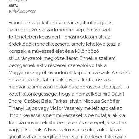
ISBN:
9789639552739
Franciaország, különösen Párizs jelentősége és
szerepe a 20. századi modern képzőművészet
történetében közismert - óriási irodalom áll az
érdeklődők rendelkezésére, amely lehetővé teszi a
korszak, a művészeti élet és a különböző
stílusirányzatok megközelítését. Ennek a szellemi
pezsgésnek aktív részesei, szereplői voltak a
Magyarországról kivándorolt képzőművészek. A szerző
hosszú évek kutatómunkájával állította össze a
magyar származású festők és szobrászok életrajzát - a
kötet különlegessége, hogy a nemzetközi hírű Bálint
Endre, Czóbel Béla, Farkas István, Nicolas Schöffer,
Tihanyi Lajos vagy Victor Vasarely mellett azokat az
itthon kevéssé ismert művészeket is bemutatja, akik a
francia művészeti életben jelentős szerepet játszottak
vagy játszanak. A bevezető és az életrajzok a közel
300 illusztráció segítségével szemléletesen tükrözik a