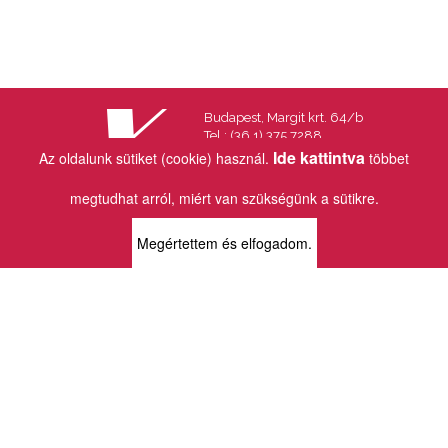
Budapest, Margit krt. 64/b
Tel.: (36 1) 375 7288
Fax.: (36 1) 202 7145
Ide kattintva
Az oldalunk sütiket (cookie) használ.
többet
Email:
info@vincekiado.hu
megtudhat arról, miért van szükségünk a sütikre.
BOLTJAINK
Megértettem és elfogadom.
KLAUZÁL13 - KÖNYVESBOLT ÉS
KORTÁRS GALÉRIA
1072 Budapest
Klauzál tér 13
k13info@gmail.com
06-1-413-0731
MÜPA - VINCE KÖNYVESBOLT
1095 Budapest
Komor Marcell u. 1