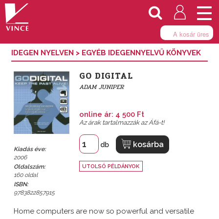
Togg
navi
A kosár üres
IDEGEN NYELVEN
>
EGYÉB IDEGENNYELVŰ KÖNYVEK
GO DIGITAL
ADAM JUNIPER
online ár: 4 500 Ft
Az árak tartalmazzák az Áfá-t!
kosárba
db
Kiadás éve:
2006
Oldalszám:
UTOLSÓ PÉLDÁNYOK
160 oldal
ISBN:
9783822857915
Home computers are now so powerful and versatile